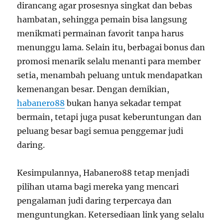
dirancang agar prosesnya singkat dan bebas
hambatan, sehingga pemain bisa langsung
menikmati permainan favorit tanpa harus
menunggu lama. Selain itu, berbagai bonus dan
promosi menarik selalu menanti para member
setia, menambah peluang untuk mendapatkan
kemenangan besar. Dengan demikian,
habanero88
bukan hanya sekadar tempat
bermain, tetapi juga pusat keberuntungan dan
peluang besar bagi semua penggemar judi
daring.
Kesimpulannya, Habanero88 tetap menjadi
pilihan utama bagi mereka yang mencari
pengalaman judi daring terpercaya dan
menguntungkan. Ketersediaan link yang selalu