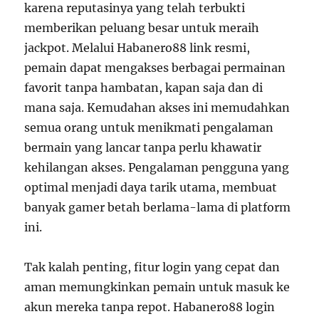
karena reputasinya yang telah terbukti
memberikan peluang besar untuk meraih
jackpot. Melalui Habanero88 link resmi,
pemain dapat mengakses berbagai permainan
favorit tanpa hambatan, kapan saja dan di
mana saja. Kemudahan akses ini memudahkan
semua orang untuk menikmati pengalaman
bermain yang lancar tanpa perlu khawatir
kehilangan akses. Pengalaman pengguna yang
optimal menjadi daya tarik utama, membuat
banyak gamer betah berlama-lama di platform
ini.
Tak kalah penting, fitur login yang cepat dan
aman memungkinkan pemain untuk masuk ke
akun mereka tanpa repot. Habanero88 login