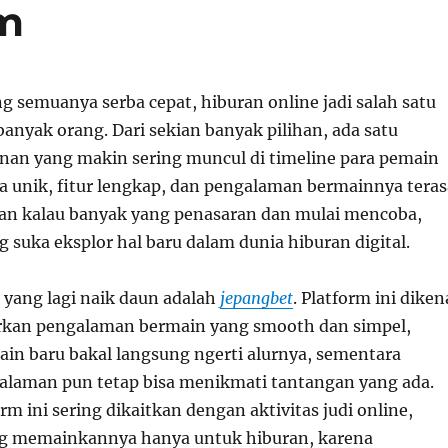
m
ang semuanya serba cepat, hiburan online jadi salah satu
 banyak orang. Dari sekian banyak pilihan, ada satu
nan yang makin sering muncul di timeline para pemain
a unik, fitur lengkap, dan pengalaman bermainnya teras
an kalau banyak yang penasaran dan mulai mencoba,
g suka eksplor hal baru dalam dunia hiburan digital.
 yang lagi naik daun adalah
jepangbet
. Platform ini diken
kan pengalaman bermain yang smooth dan simpel,
ain baru bakal langsung ngerti alurnya, sementara
laman pun tetap bisa menikmati tantangan yang ada.
m ini sering dikaitkan dengan aktivitas judi online,
ng memainkannya hanya untuk hiburan, karena