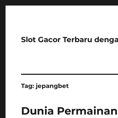
Slot Gacor Terbaru deng
Tag:
jepangbet
Dunia Permainan