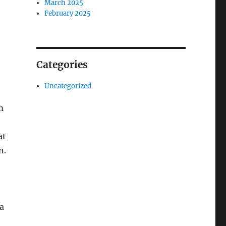
March 2025
February 2025
Categories
Uncategorized
m
at
n.
a