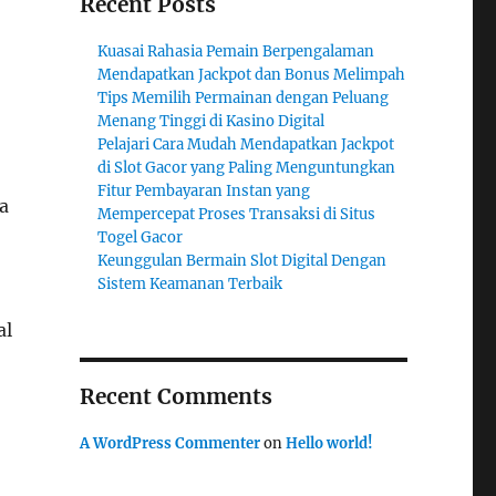
Recent Posts
Kuasai Rahasia Pemain Berpengalaman
Mendapatkan Jackpot dan Bonus Melimpah
Tips Memilih Permainan dengan Peluang
Menang Tinggi di Kasino Digital
Pelajari Cara Mudah Mendapatkan Jackpot
di Slot Gacor yang Paling Menguntungkan
Fitur Pembayaran Instan yang
a
Mempercepat Proses Transaksi di Situs
Togel Gacor
Keunggulan Bermain Slot Digital Dengan
Sistem Keamanan Terbaik
al
Recent Comments
A WordPress Commenter
on
Hello world!