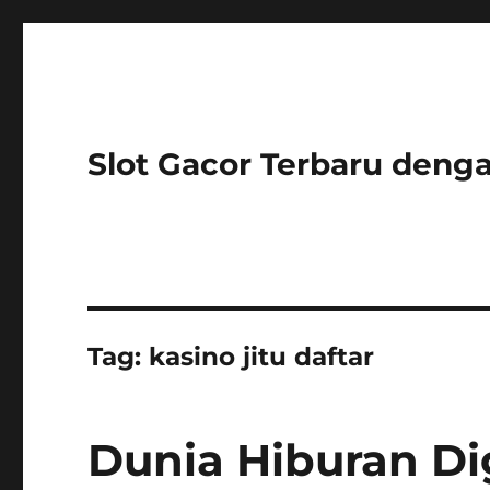
Slot Gacor Terbaru deng
Tag:
kasino jitu daftar
Dunia Hiburan Dig