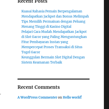
Recent Posts
Kuasai Rahasia Pemain Berpengalaman
Mendapatkan Jackpot dan Bonus Melimpah
Tips Memilih Permainan dengan Peluang
Menang Tinggi di Kasino Digital
Pelajari Cara Mudah Mendapatkan Jackpot
di Slot Gacor yang Paling Menguntungkan
Fitur Pembayaran Instan yang
Mempercepat Proses Transaksi di Situs
Togel Gacor
Keunggulan Bermain Slot Digital Dengan
Sistem Keamanan Terbaik
Recent Comments
.
A WordPress Commenter
on
Hello world!