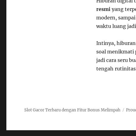
Hiburan digital 
resmi
yang terp
modern, sampai
waktu luang jadi
Intinya, hiburan
soal menikmati p
jadi cara seru 
tengah rutinitas
Slot Gacor Terbaru dengan Fitur Bonus Melimpah
Prou