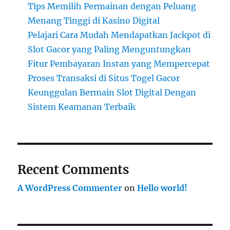
Tips Memilih Permainan dengan Peluang
Menang Tinggi di Kasino Digital
Pelajari Cara Mudah Mendapatkan Jackpot di
Slot Gacor yang Paling Menguntungkan
Fitur Pembayaran Instan yang Mempercepat
Proses Transaksi di Situs Togel Gacor
Keunggulan Bermain Slot Digital Dengan
Sistem Keamanan Terbaik
Recent Comments
A WordPress Commenter
on
Hello world!