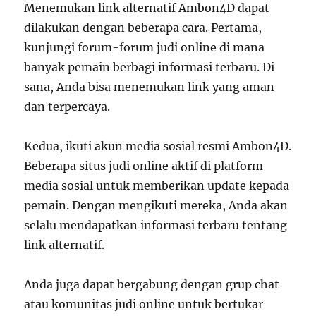
Menemukan link alternatif Ambon4D dapat
dilakukan dengan beberapa cara. Pertama,
kunjungi forum-forum judi online di mana
banyak pemain berbagi informasi terbaru. Di
sana, Anda bisa menemukan link yang aman
dan terpercaya.
Kedua, ikuti akun media sosial resmi Ambon4D.
Beberapa situs judi online aktif di platform
media sosial untuk memberikan update kepada
pemain. Dengan mengikuti mereka, Anda akan
selalu mendapatkan informasi terbaru tentang
link alternatif.
Anda juga dapat bergabung dengan grup chat
atau komunitas judi online untuk bertukar