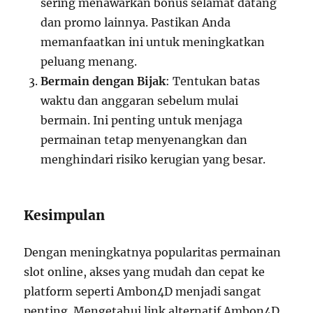
sering menawarkan bonus selamat datang
dan promo lainnya. Pastikan Anda
memanfaatkan ini untuk meningkatkan
peluang menang.
Bermain dengan Bijak
: Tentukan batas
waktu dan anggaran sebelum mulai
bermain. Ini penting untuk menjaga
permainan tetap menyenangkan dan
menghindari risiko kerugian yang besar.
Kesimpulan
Dengan meningkatnya popularitas permainan
slot online, akses yang mudah dan cepat ke
platform seperti Ambon4D menjadi sangat
penting. Mengetahui link alternatif Ambon4D