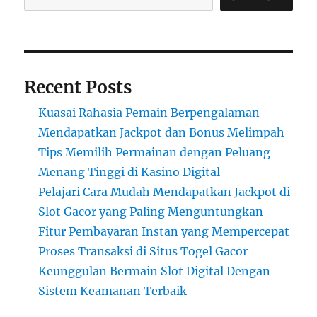
Online
Terbaik
Recent Posts
Kuasai Rahasia Pemain Berpengalaman
Mendapatkan Jackpot dan Bonus Melimpah
Tips Memilih Permainan dengan Peluang
Menang Tinggi di Kasino Digital
Pelajari Cara Mudah Mendapatkan Jackpot di
Slot Gacor yang Paling Menguntungkan
Fitur Pembayaran Instan yang Mempercepat
Proses Transaksi di Situs Togel Gacor
Keunggulan Bermain Slot Digital Dengan
Sistem Keamanan Terbaik