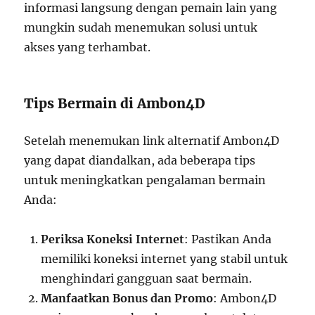
informasi langsung dengan pemain lain yang
mungkin sudah menemukan solusi untuk
akses yang terhambat.
Tips Bermain di Ambon4D
Setelah menemukan link alternatif Ambon4D
yang dapat diandalkan, ada beberapa tips
untuk meningkatkan pengalaman bermain
Anda:
Periksa Koneksi Internet
: Pastikan Anda
memiliki koneksi internet yang stabil untuk
menghindari gangguan saat bermain.
Manfaatkan Bonus dan Promo
: Ambon4D