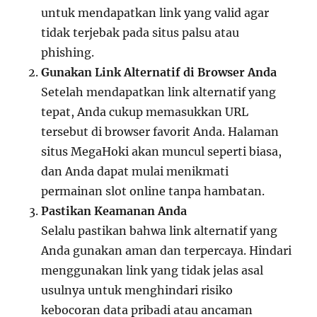
untuk mendapatkan link yang valid agar
tidak terjebak pada situs palsu atau
phishing.
Gunakan Link Alternatif di Browser Anda
Setelah mendapatkan link alternatif yang
tepat, Anda cukup memasukkan URL
tersebut di browser favorit Anda. Halaman
situs MegaHoki akan muncul seperti biasa,
dan Anda dapat mulai menikmati
permainan slot online tanpa hambatan.
Pastikan Keamanan Anda
Selalu pastikan bahwa link alternatif yang
Anda gunakan aman dan terpercaya. Hindari
menggunakan link yang tidak jelas asal
usulnya untuk menghindari risiko
kebocoran data pribadi atau ancaman