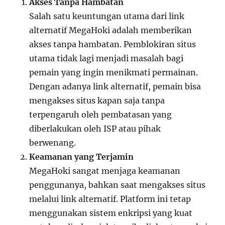
Akses Tanpa Hambatan
Salah satu keuntungan utama dari link
alternatif MegaHoki adalah memberikan
akses tanpa hambatan. Pemblokiran situs
utama tidak lagi menjadi masalah bagi
pemain yang ingin menikmati permainan.
Dengan adanya link alternatif, pemain bisa
mengakses situs kapan saja tanpa
terpengaruh oleh pembatasan yang
diberlakukan oleh ISP atau pihak
berwenang.
Keamanan yang Terjamin
MegaHoki sangat menjaga keamanan
penggunanya, bahkan saat mengakses situs
melalui link alternatif. Platform ini tetap
menggunakan sistem enkripsi yang kuat