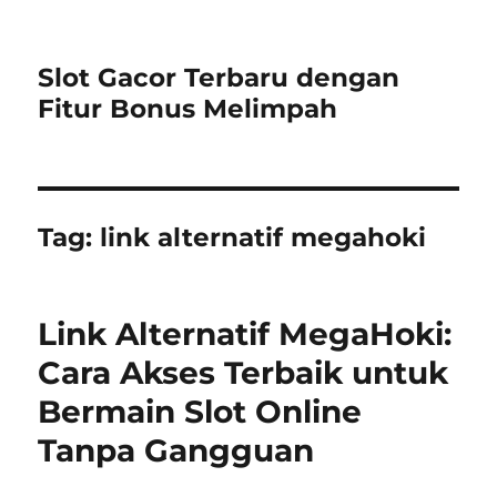
Slot Gacor Terbaru dengan
Fitur Bonus Melimpah
Tag:
link alternatif megahoki
Link Alternatif MegaHoki:
Cara Akses Terbaik untuk
Bermain Slot Online
Tanpa Gangguan