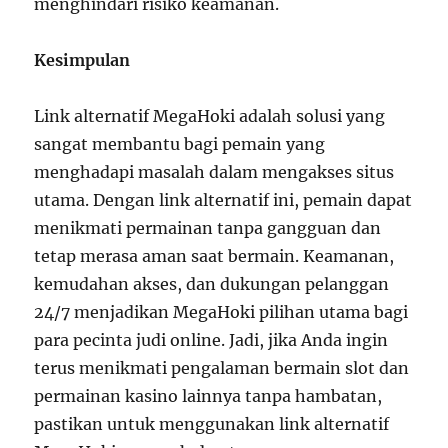
menghindari risiko keamanan.
Kesimpulan
Link alternatif MegaHoki adalah solusi yang
sangat membantu bagi pemain yang
menghadapi masalah dalam mengakses situs
utama. Dengan link alternatif ini, pemain dapat
menikmati permainan tanpa gangguan dan
tetap merasa aman saat bermain. Keamanan,
kemudahan akses, dan dukungan pelanggan
24/7 menjadikan MegaHoki pilihan utama bagi
para pecinta judi online. Jadi, jika Anda ingin
terus menikmati pengalaman bermain slot dan
permainan kasino lainnya tanpa hambatan,
pastikan untuk menggunakan link alternatif