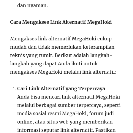
dan nyaman.
Cara Mengakses Link Alternatif MegaHoki
Mengakses link alternatif MegaHoki cukup
mudah dan tidak memerlukan keterampilan
teknis yang rumit. Berikut adalah langkah-
langkah yang dapat Anda ikuti untuk
mengakses MegaHoki melalui link alternatif:
Cari Link Alternatif yang Terpercaya
Anda bisa mencari link alternatif MegaHoki
melalui berbagai sumber terpercaya, seperti
media sosial resmi MegaHoki, forum judi
online, atau situs web yang memberikan
informasi seputar link alternatif. Pastikan