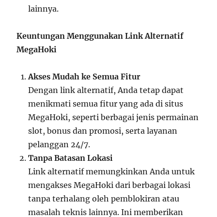
lainnya.
Keuntungan Menggunakan Link Alternatif
MegaHoki
Akses Mudah ke Semua Fitur
Dengan link alternatif, Anda tetap dapat
menikmati semua fitur yang ada di situs
MegaHoki, seperti berbagai jenis permainan
slot, bonus dan promosi, serta layanan
pelanggan 24/7.
Tanpa Batasan Lokasi
Link alternatif memungkinkan Anda untuk
mengakses MegaHoki dari berbagai lokasi
tanpa terhalang oleh pemblokiran atau
masalah teknis lainnya. Ini memberikan