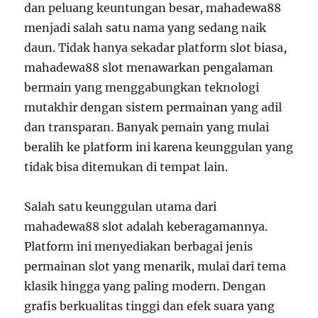
dan peluang keuntungan besar, mahadewa88
menjadi salah satu nama yang sedang naik
daun. Tidak hanya sekadar platform slot biasa,
mahadewa88 slot menawarkan pengalaman
bermain yang menggabungkan teknologi
mutakhir dengan sistem permainan yang adil
dan transparan. Banyak pemain yang mulai
beralih ke platform ini karena keunggulan yang
tidak bisa ditemukan di tempat lain.
Salah satu keunggulan utama dari
mahadewa88 slot adalah keberagamannya.
Platform ini menyediakan berbagai jenis
permainan slot yang menarik, mulai dari tema
klasik hingga yang paling modern. Dengan
grafis berkualitas tinggi dan efek suara yang