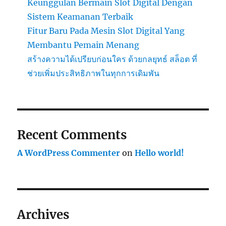
Keunggulan Bermain Slot Digital Dengan
Sistem Keamanan Terbaik
Fitur Baru Pada Mesin Slot Digital Yang
Membantu Pemain Menang
สร้างความได้เปรียบก่อนใคร ด้วยกลยุทธ์ สล็อต ที่
ช่วยเพิ่มประสิทธิภาพในทุกการเดิมพัน
Recent Comments
A WordPress Commenter
on
Hello world!
Archives