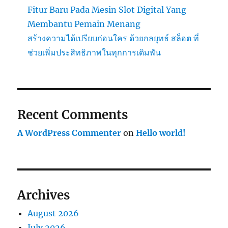
Fitur Baru Pada Mesin Slot Digital Yang
Membantu Pemain Menang
สร้างความได้เปรียบก่อนใคร ด้วยกลยุทธ์ สล็อต ที่
ช่วยเพิ่มประสิทธิภาพในทุกการเดิมพัน
Recent Comments
A WordPress Commenter
on
Hello world!
Archives
August 2026
July 2026