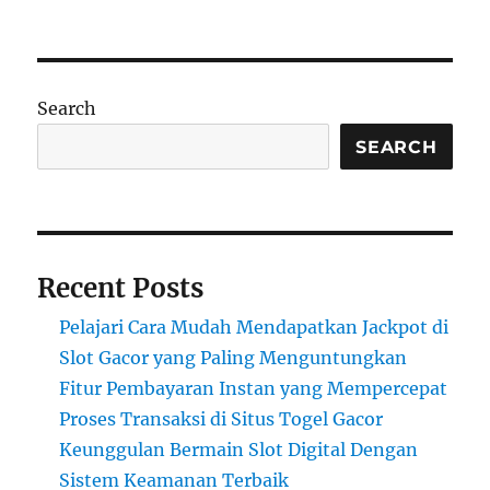
on
Murah
138:
Pilihan
Situs
Judi
Search
Online
Terlengkap
SEARCH
dengan
Layanan
Aman
dan
Fasilitas
Recent Posts
Lengkap
Pelajari Cara Mudah Mendapatkan Jackpot di
Slot Gacor yang Paling Menguntungkan
Fitur Pembayaran Instan yang Mempercepat
Proses Transaksi di Situs Togel Gacor
Keunggulan Bermain Slot Digital Dengan
Sistem Keamanan Terbaik