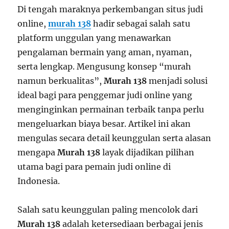
Di tengah maraknya perkembangan situs judi
online,
murah 138
hadir sebagai salah satu
platform unggulan yang menawarkan
pengalaman bermain yang aman, nyaman,
serta lengkap. Mengusung konsep “murah
namun berkualitas”,
Murah 138
menjadi solusi
ideal bagi para penggemar judi online yang
menginginkan permainan terbaik tanpa perlu
mengeluarkan biaya besar. Artikel ini akan
mengulas secara detail keunggulan serta alasan
mengapa
Murah 138
layak dijadikan pilihan
utama bagi para pemain judi online di
Indonesia.
Salah satu keunggulan paling mencolok dari
Murah 138
adalah ketersediaan berbagai jenis