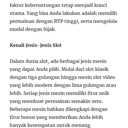
faktor keberuntungan tetap menjadi kunci
utama. Yang bisa Anda lakukan adalah memilih
permainan dengan RTP tinggi, serta mengelola
modal dengan bijak.
Kenali Jenis-Jenis Slot
Dalam dunia slot, ada berbagai jenis mesin
yang dapat Anda pilih. Mulai dari slot klasik
dengan tiga gulungan hingga mesin slot video
yang lebih modern dengan lima gulungan atau
lebih. Setiap jenis mesin memiliki fitur unik
yang membuat permainan semakin seru.
Beberapa mesin bahkan dilengkapi dengan
fitur bonus yang memberikan Anda lebih
banyak kesempatan untuk menang.