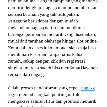
penjudi online. Dengan tampilan yang menarik
dan fitur lengkap, naga33 mampu memberikan
sensasi bermain yang tak terlupakan.
Pengguna baru dapat dengan mudah
melakukan naga33 daftar dan menikmati
berbagai permainan menarik yang disediakan,
mulai dari taruhan olahraga hingga slot online.
Kemudahan akses ini membuat siapa saja bisa
menikmati keseruan tanpa harus keluar
rumah, cukup dengan klik dan registrasi
singkat, mereka sudah bisa menikmati layanan
terbaik dari naga33.
Selain proses pendaftaran yang cepat,
naga33
login menjadi langkah penting untuk
mengakses seluruh fitur dan promosi menarik