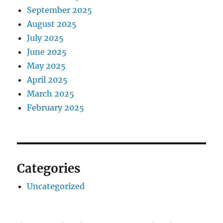
September 2025
August 2025
July 2025
June 2025
May 2025
April 2025
March 2025
February 2025
Categories
Uncategorized