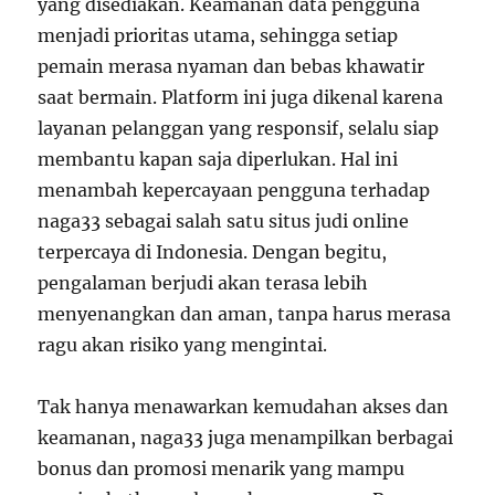
yang disediakan. Keamanan data pengguna
menjadi prioritas utama, sehingga setiap
pemain merasa nyaman dan bebas khawatir
saat bermain. Platform ini juga dikenal karena
layanan pelanggan yang responsif, selalu siap
membantu kapan saja diperlukan. Hal ini
menambah kepercayaan pengguna terhadap
naga33 sebagai salah satu situs judi online
terpercaya di Indonesia. Dengan begitu,
pengalaman berjudi akan terasa lebih
menyenangkan dan aman, tanpa harus merasa
ragu akan risiko yang mengintai.
Tak hanya menawarkan kemudahan akses dan
keamanan, naga33 juga menampilkan berbagai
bonus dan promosi menarik yang mampu