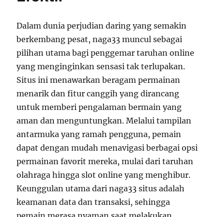
Dalam dunia perjudian daring yang semakin
berkembang pesat, naga33 muncul sebagai
pilihan utama bagi penggemar taruhan online
yang menginginkan sensasi tak terlupakan.
Situs ini menawarkan beragam permainan
menarik dan fitur canggih yang dirancang
untuk memberi pengalaman bermain yang
aman dan menguntungkan. Melalui tampilan
antarmuka yang ramah pengguna, pemain
dapat dengan mudah menavigasi berbagai opsi
permainan favorit mereka, mulai dari taruhan
olahraga hingga slot online yang menghibur.
Keunggulan utama dari naga33 situs adalah
keamanan data dan transaksi, sehingga
pemain merasa nyaman saat melakukan