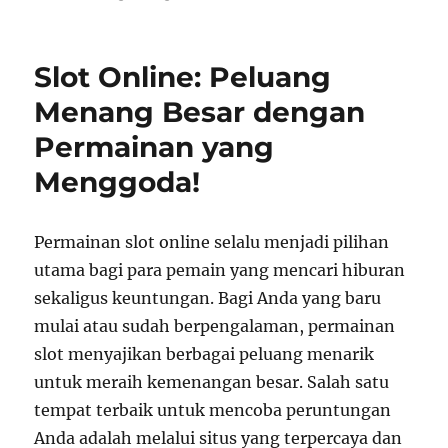
Slot
Gacor
Resmi
Slot Online: Peluang
dengan
Layanan
Menang Besar dengan
Terbaik
Permainan yang
Menggoda!
Permainan slot online selalu menjadi pilihan
utama bagi para pemain yang mencari hiburan
sekaligus keuntungan. Bagi Anda yang baru
mulai atau sudah berpengalaman, permainan
slot menyajikan berbagai peluang menarik
untuk meraih kemenangan besar. Salah satu
tempat terbaik untuk mencoba peruntungan
Anda adalah melalui situs yang terpercaya dan