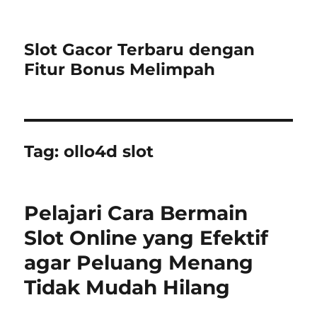
Slot Gacor Terbaru dengan
Fitur Bonus Melimpah
Tag:
ollo4d slot
Pelajari Cara Bermain
Slot Online yang Efektif
agar Peluang Menang
Tidak Mudah Hilang