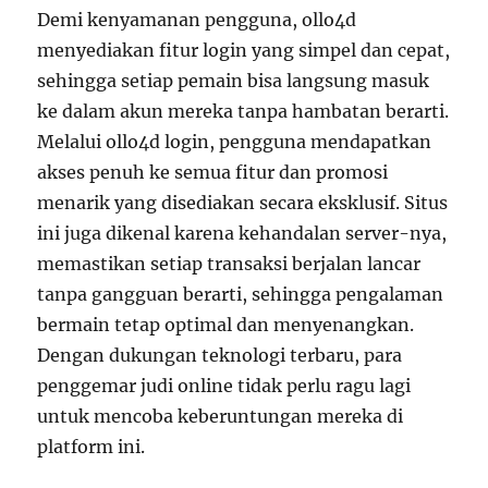
Demi kenyamanan pengguna, ollo4d
menyediakan fitur login yang simpel dan cepat,
sehingga setiap pemain bisa langsung masuk
ke dalam akun mereka tanpa hambatan berarti.
Melalui ollo4d login, pengguna mendapatkan
akses penuh ke semua fitur dan promosi
menarik yang disediakan secara eksklusif. Situs
ini juga dikenal karena kehandalan server-nya,
memastikan setiap transaksi berjalan lancar
tanpa gangguan berarti, sehingga pengalaman
bermain tetap optimal dan menyenangkan.
Dengan dukungan teknologi terbaru, para
penggemar judi online tidak perlu ragu lagi
untuk mencoba keberuntungan mereka di
platform ini.