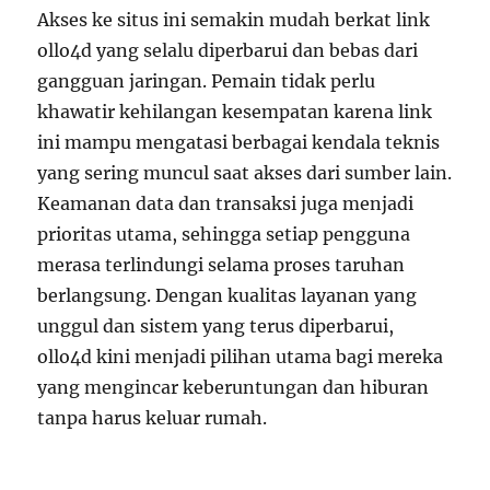
Akses ke situs ini semakin mudah berkat link
ollo4d yang selalu diperbarui dan bebas dari
gangguan jaringan. Pemain tidak perlu
khawatir kehilangan kesempatan karena link
ini mampu mengatasi berbagai kendala teknis
yang sering muncul saat akses dari sumber lain.
Keamanan data dan transaksi juga menjadi
prioritas utama, sehingga setiap pengguna
merasa terlindungi selama proses taruhan
berlangsung. Dengan kualitas layanan yang
unggul dan sistem yang terus diperbarui,
ollo4d kini menjadi pilihan utama bagi mereka
yang mengincar keberuntungan dan hiburan
tanpa harus keluar rumah.