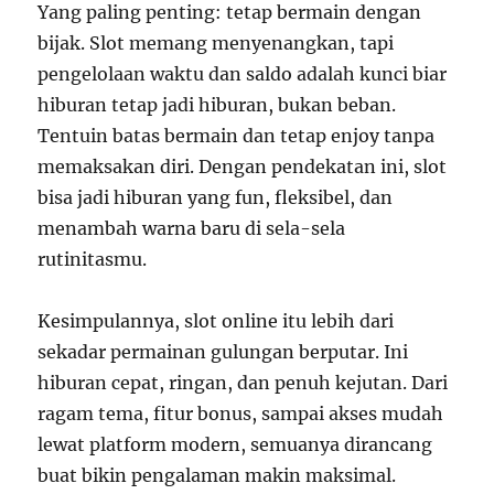
Yang paling penting: tetap bermain dengan
bijak. Slot memang menyenangkan, tapi
pengelolaan waktu dan saldo adalah kunci biar
hiburan tetap jadi hiburan, bukan beban.
Tentuin batas bermain dan tetap enjoy tanpa
memaksakan diri. Dengan pendekatan ini, slot
bisa jadi hiburan yang fun, fleksibel, dan
menambah warna baru di sela-sela
rutinitasmu.
Kesimpulannya, slot online itu lebih dari
sekadar permainan gulungan berputar. Ini
hiburan cepat, ringan, dan penuh kejutan. Dari
ragam tema, fitur bonus, sampai akses mudah
lewat platform modern, semuanya dirancang
buat bikin pengalaman makin maksimal.