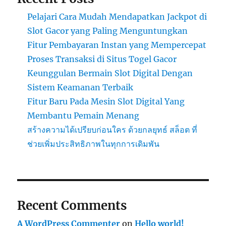
Pelajari Cara Mudah Mendapatkan Jackpot di
Slot Gacor yang Paling Menguntungkan
Fitur Pembayaran Instan yang Mempercepat
Proses Transaksi di Situs Togel Gacor
Keunggulan Bermain Slot Digital Dengan
Sistem Keamanan Terbaik
Fitur Baru Pada Mesin Slot Digital Yang
Membantu Pemain Menang
สร้างความได้เปรียบก่อนใคร ด้วยกลยุทธ์ สล็อต ที่
ช่วยเพิ่มประสิทธิภาพในทุกการเดิมพัน
Recent Comments
A WordPress Commenter
on
Hello world!