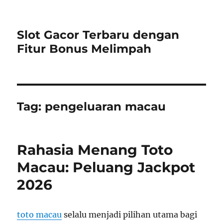
Slot Gacor Terbaru dengan
Fitur Bonus Melimpah
Tag:
pengeluaran macau
Rahasia Menang Toto
Macau: Peluang Jackpot
2026
toto macau
selalu menjadi pilihan utama bagi