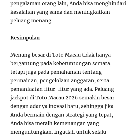
pengalaman orang lain, Anda bisa menghindari
kesalahan yang sama dan meningkatkan
peluang menang.
Kesimpulan
Menang besar di Toto Macau tidak hanya
bergantung pada keberuntungan semata,
tetapi juga pada pemahaman tentang
permainan, pengelolaan anggaran, serta
pemanfaatan fitur-fitur yang ada. Peluang
jackpot di Toto Macau 2026 semakin besar
dengan adanya inovasi baru, sehingga jika
Anda bermain dengan strategi yang tepat,
Anda bisa meraih kemenangan yang
menguntungkan. Ingatlah untuk selalu