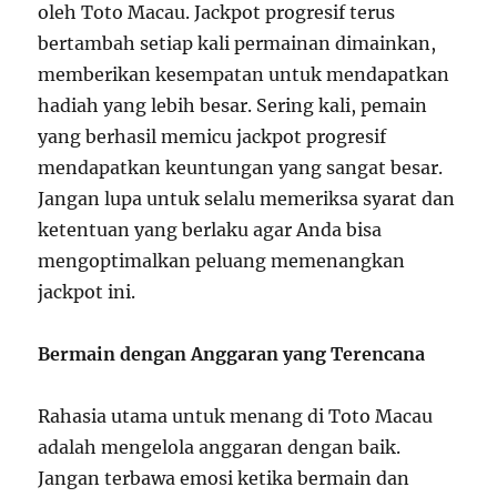
oleh Toto Macau. Jackpot progresif terus
bertambah setiap kali permainan dimainkan,
memberikan kesempatan untuk mendapatkan
hadiah yang lebih besar. Sering kali, pemain
yang berhasil memicu jackpot progresif
mendapatkan keuntungan yang sangat besar.
Jangan lupa untuk selalu memeriksa syarat dan
ketentuan yang berlaku agar Anda bisa
mengoptimalkan peluang memenangkan
jackpot ini.
Bermain dengan Anggaran yang Terencana
Rahasia utama untuk menang di Toto Macau
adalah mengelola anggaran dengan baik.
Jangan terbawa emosi ketika bermain dan