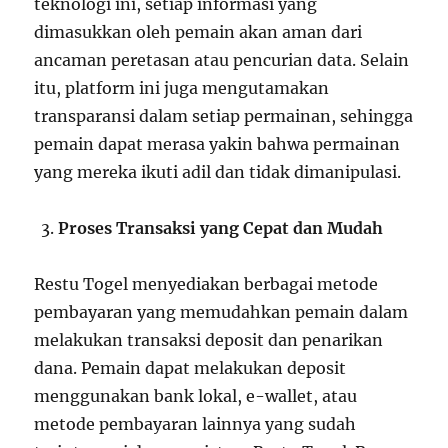
teknologi ini, setiap informasi yang
dimasukkan oleh pemain akan aman dari
ancaman peretasan atau pencurian data. Selain
itu, platform ini juga mengutamakan
transparansi dalam setiap permainan, sehingga
pemain dapat merasa yakin bahwa permainan
yang mereka ikuti adil dan tidak dimanipulasi.
Proses Transaksi yang Cepat dan Mudah
Restu Togel menyediakan berbagai metode
pembayaran yang memudahkan pemain dalam
melakukan transaksi deposit dan penarikan
dana. Pemain dapat melakukan deposit
menggunakan bank lokal, e-wallet, atau
metode pembayaran lainnya yang sudah