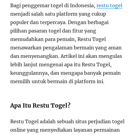
Bagi penggemar togel di Indonesia,
restu togel
menjadi salah satu platform yang cukup
populer dan terpercaya. Dengan berbagai
pilihan pasaran togel dan fitur yang
memudahkan para pemain, Restu Togel
menawarkan pengalaman bermain yang aman
dan menyenangkan. Artikel ini akan mengulas
lebih lanjut mengenai apa itu Restu Togel,
keunggulannya, dan mengapa banyak pemain
memilih untuk bermain di platform ini.
Apa Itu Restu Togel?
Restu Togel adalah sebuah situs perjudian togel
online yang menyediakan layanan permainan