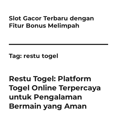
Slot Gacor Terbaru dengan
Fitur Bonus Melimpah
Tag:
restu togel
Restu Togel: Platform
Togel Online Terpercaya
untuk Pengalaman
Bermain yang Aman