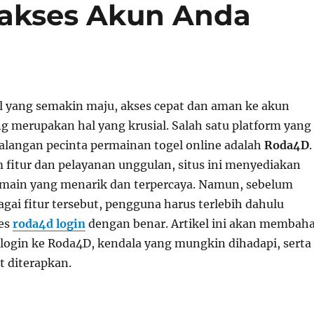
gakses Akun Anda
al yang semakin maju, akses cepat dan aman ke akun
g merupakan hal yang krusial. Salah satu platform yang
 kalangan pecinta permainan togel online adalah
Roda4D
.
fitur dan pelayanan unggulan, situs ini menyediakan
main yang menarik dan terpercaya. Namun, sebelum
gai fitur tersebut, pengguna harus terlebih dahulu
es
roda4d login
dengan benar. Artikel ini akan membah
a login ke Roda4D, kendala yang mungkin dihadapi, serta
t diterapkan.