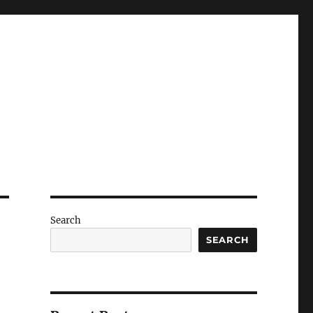
Search
SEARCH