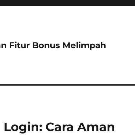
an Fitur Bonus Melimpah
Login: Cara Aman