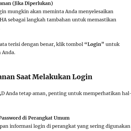
anan (Jika Diperlukan)
login mungkin akan meminta Anda menyelesaikan
TCHA sebagai langkah tambahan untuk memastikan
.
ata terisi dengan benar, klik tombol
“Login”
untuk
 Anda.
anan Saat Melakukan Login
4D Anda tetap aman, penting untuk memperhatikan hal
Password di Perangkat Umum
an informasi login di perangkat yang sering digunakan