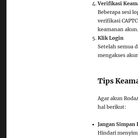
Verifikasi Keam
Beberapa sesi 
verifikasi CAP
keamanan akun
Klik Login
Setelah semua d
mengakses akun
Tips Keam
Agar akun Roda
hal berikut:
Jangan Simpan 
Hindari menyimp