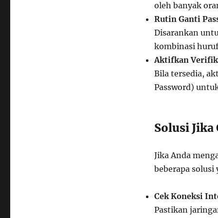
oleh banyak ora
Rutin Ganti Pa
Disarankan unt
kombinasi huruf 
Aktifkan Verifi
Bila tersedia, 
Password) untuk
Solusi Jika
Jika Anda meng
beberapa solusi 
Cek Koneksi Int
Pastikan jaringa