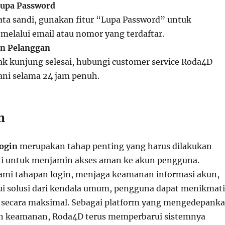
Lupa Password
kata sandi, gunakan fitur “Lupa Password” untuk
melalui email atau nomor yang terdaftar.
n Pelanggan
dak kunjung selesai, hubungi customer service Roda4D
ani selama 24 jam penuh.
n
ogin
merupakan tahap penting yang harus dilakukan
ti untuk menjamin akses aman ke akun pengguna.
i tahapan login, menjaga keamanan informasi akun,
i solusi dari kendala umum, pengguna dapat menikmati
 secara maksimal. Sebagai platform yang mengedepank
 keamanan, Roda4D terus memperbarui sistemnya