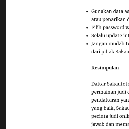
Gunakan data asl
atau penarikan 
Pilih password 
Selalu update in
Jangan mudah te
dari pihak Sakau
Kesimpulan
Daftar Sakautot
permainan judi 
pendaftaran yan
yang baik, Sakau
pecinta judi onl
jawab dan meman