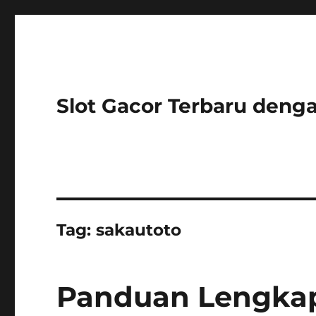
Slot Gacor Terbaru deng
Tag:
sakautoto
Panduan Lengkap