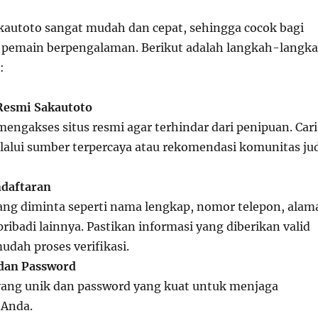
akautoto sangat mudah dan cepat, sehingga cocok bagi
pemain berpengalaman. Berikut adalah langkah-langk
:
Resmi Sakautoto
engakses situs resmi agar terhindar dari penipuan. Cari
lalui sumber terpercaya atau rekomendasi komunitas ju
ndaftaran
ang diminta seperti nama lengkap, nomor telepon, alam
pribadi lainnya. Pastikan informasi yang diberikan valid
ah proses verifikasi.
dan Password
yang unik dan password yang kuat untuk menjaga
Anda.