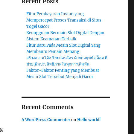
Recent Posts
Fitur Pembayaran Instan yang
Mempercepat Proses Transaksi di Situs
Togel Gacor
Keunggulan Bermain Slot Digital Dengan
Sistem Keamanan Terbaik
Fitur Baru Pada Mesin Slot Digital Yang
Membantu Pemain Menang
สร้างความได้เปรียบก่อนใคร ด้วยกลยุทธ์ สล็อต ที่
ช่วยเพิ่มประสิทธิภาพในทุกการเดิมพัน
Faktor-Faktor Penting yang Membuat
Mesin Slot Tersebut Menjadi Gacor
Recent Comments
A WordPress Commenter
on
Hello world!
ng