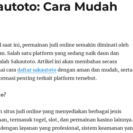
autoto: Cara Mudah
l saat ini, permainan judi online semakin diminati oleh
an. Salah satu platform yang sedang naik daun dan
dalah Sakautoto. Artikel ini akan membahas secara
ai cara
daftar sakautoto
dengan aman dan mudah, serta
rmasi penting terkait platform tersebut.
to?
 situs judi online yang menyediakan berbagai jenis
an, termasuk togel, slot, dan permainan kasino lainnya.
al dengan layanan yang profesional, sistem keamanan ya