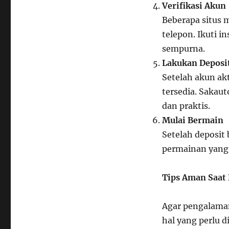
Verifikasi Akun
Beberapa situs 
telepon. Ikuti i
sempurna.
Lakukan Deposi
Setelah akun ak
tersedia. Sakau
dan praktis.
Mulai Bermain
Setelah deposit
permainan yang 
Tips Aman Saat 
Agar pengalama
hal yang perlu d