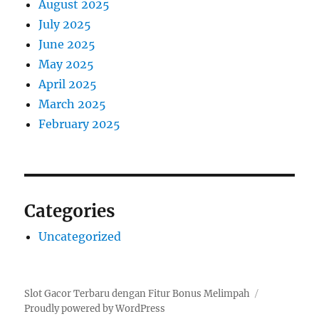
August 2025
July 2025
June 2025
May 2025
April 2025
March 2025
February 2025
Categories
Uncategorized
Slot Gacor Terbaru dengan Fitur Bonus Melimpah
Proudly powered by WordPress