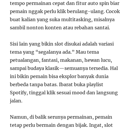
tempo permainan cepat dan fitur auto spin biar
pemain nggak perlu klik berulang-ulang. Cocok
buat kalian yang suka multitasking, misalnya
sambil nonton konten atau rebahan santai.
Sisi lain yang bikin slot disukai adalah variasi
tema yang “segalanya ada.” Mau tema
petualangan, fantasi, makanan, hewan lucu,
sampai budaya klasik—semuanya tersedia. Hal
ini bikin pemain bisa eksplor banyak dunia
berbeda tanpa batas. Ibarat buka playlist
Spotify, tinggal klik sesuai mood dan langsung
jalan.
Namun, di balik serunya permainan, pemain
tetap perlu bermain dengan bijak. Ingat, slot