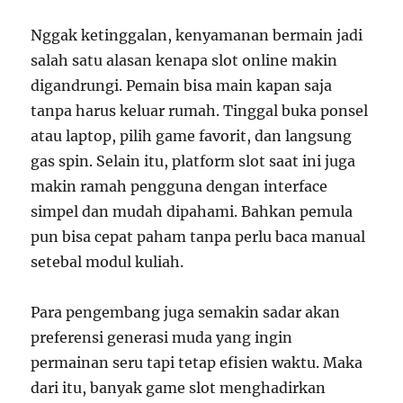
Nggak ketinggalan, kenyamanan bermain jadi
salah satu alasan kenapa slot online makin
digandrungi. Pemain bisa main kapan saja
tanpa harus keluar rumah. Tinggal buka ponsel
atau laptop, pilih game favorit, dan langsung
gas spin. Selain itu, platform slot saat ini juga
makin ramah pengguna dengan interface
simpel dan mudah dipahami. Bahkan pemula
pun bisa cepat paham tanpa perlu baca manual
setebal modul kuliah.
Para pengembang juga semakin sadar akan
preferensi generasi muda yang ingin
permainan seru tapi tetap efisien waktu. Maka
dari itu, banyak game slot menghadirkan