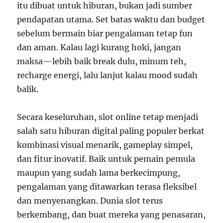
itu dibuat untuk hiburan, bukan jadi sumber
pendapatan utama. Set batas waktu dan budget
sebelum bermain biar pengalaman tetap fun
dan aman. Kalau lagi kurang hoki, jangan
maksa—lebih baik break dulu, minum teh,
recharge energi, lalu lanjut kalau mood sudah
balik.
Secara keseluruhan, slot online tetap menjadi
salah satu hiburan digital paling populer berkat
kombinasi visual menarik, gameplay simpel,
dan fitur inovatif. Baik untuk pemain pemula
maupun yang sudah lama berkecimpung,
pengalaman yang ditawarkan terasa fleksibel
dan menyenangkan. Dunia slot terus
berkembang, dan buat mereka yang penasaran,