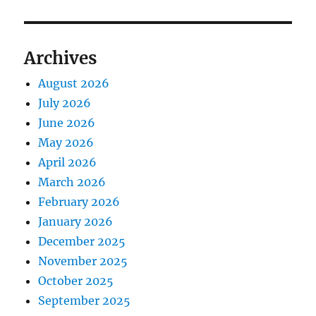
Archives
August 2026
July 2026
June 2026
May 2026
April 2026
March 2026
February 2026
January 2026
December 2025
November 2025
October 2025
September 2025