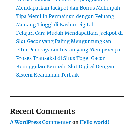
Mendapatkan Jackpot dan Bonus Melimpah
Tips Memilih Permainan dengan Peluang
Menang Tinggi di Kasino Digital
Pelajari Cara Mudah Mendapatkan Jackpot di
Slot Gacor yang Paling Menguntungkan
Fitur Pembayaran Instan yang Mempercepat
Proses Transaksi di Situs Togel Gacor
Keunggulan Bermain Slot Digital Dengan
Sistem Keamanan Terbaik
Recent Comments
A WordPress Commenter
on
Hello world!