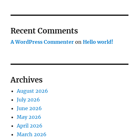
Recent Comments
A WordPress Commenter
on
Hello world!
Archives
August 2026
July 2026
June 2026
May 2026
April 2026
March 2026