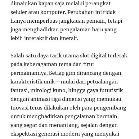
dimainkan kapan saja melalui perangkat
seluler atau komputer. Perubahan ini tidak
hanya memperluas jangkauan pemain, tetapi
juga menghadirkan pengalaman baru yang
lebih interaktif dan imersif.
Salah satu daya tarik utama slot digital terletak
pada keberagaman tema dan fitur
permainannya. Setiap gim dirancang dengan
karakteristik unik—mulai dari petualangan
fantasi, mitologi kuno, hingga gaya futuristik
dengan animasi tiga dimensi yang memukau.
Inovasi terus dilakukan oleh para pengembang
untuk menghadirkan pengalaman bermain
yang segar dan menantang, sejalan dengan
ekspektasi generasi modern yang menyukai