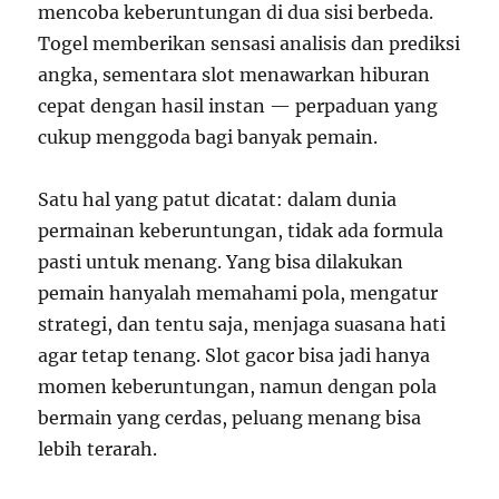
mencoba keberuntungan di dua sisi berbeda.
Togel memberikan sensasi analisis dan prediksi
angka, sementara slot menawarkan hiburan
cepat dengan hasil instan — perpaduan yang
cukup menggoda bagi banyak pemain.
Satu hal yang patut dicatat: dalam dunia
permainan keberuntungan, tidak ada formula
pasti untuk menang. Yang bisa dilakukan
pemain hanyalah memahami pola, mengatur
strategi, dan tentu saja, menjaga suasana hati
agar tetap tenang. Slot gacor bisa jadi hanya
momen keberuntungan, namun dengan pola
bermain yang cerdas, peluang menang bisa
lebih terarah.