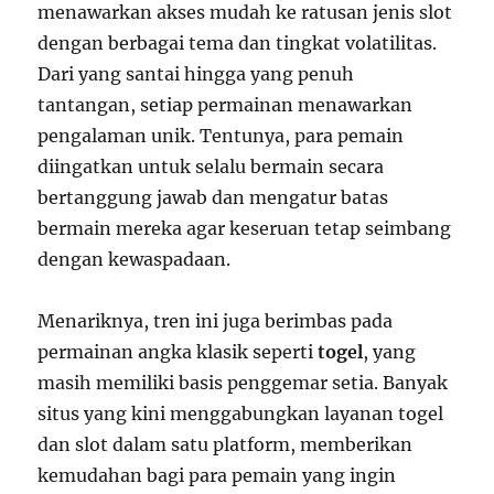
menawarkan akses mudah ke ratusan jenis slot
dengan berbagai tema dan tingkat volatilitas.
Dari yang santai hingga yang penuh
tantangan, setiap permainan menawarkan
pengalaman unik. Tentunya, para pemain
diingatkan untuk selalu bermain secara
bertanggung jawab dan mengatur batas
bermain mereka agar keseruan tetap seimbang
dengan kewaspadaan.
Menariknya, tren ini juga berimbas pada
permainan angka klasik seperti
togel
, yang
masih memiliki basis penggemar setia. Banyak
situs yang kini menggabungkan layanan togel
dan slot dalam satu platform, memberikan
kemudahan bagi para pemain yang ingin