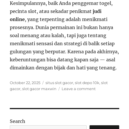
Kesimpulannya, baik Anda penggemar togel,
pecinta slot, atau sekadar penikmat
judi
online
, yang terpenting adalah menikmati
prosesnya. Dunia permainan ini bukan hanya
soal menang atau kalah, tapi juga tentang
menikmati sensasi dan strategi di balik setiap
gulungan yang berputar. Karena pada akhirnya,
keberuntungan bisa datang kapan saja — asal
dimainkan dengan bijak dan hati yang tenang.
Posted
Tags
October 22, 2025
situs slot gacor
,
slot depo 10k
,
slot
on
on
gacor
,
slot gacor maxwin
Leave a comment
Slot
Gacor:
Sensasi
Main
Santai
Search
yang