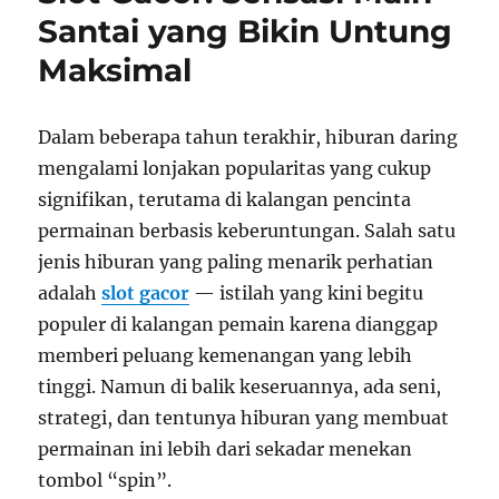
Popularita
Santai yang Bikin Untung
Slot
Maksimal
Digital
Dalam beberapa tahun terakhir, hiburan daring
mengalami lonjakan popularitas yang cukup
signifikan, terutama di kalangan pencinta
permainan berbasis keberuntungan. Salah satu
jenis hiburan yang paling menarik perhatian
adalah
slot gacor
— istilah yang kini begitu
populer di kalangan pemain karena dianggap
memberi peluang kemenangan yang lebih
tinggi. Namun di balik keseruannya, ada seni,
strategi, dan tentunya hiburan yang membuat
permainan ini lebih dari sekadar menekan
tombol “spin”.