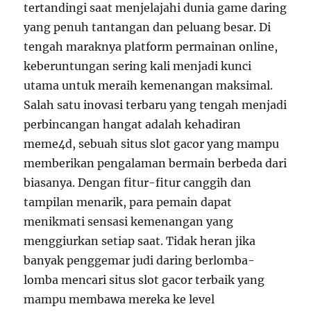
tertandingi saat menjelajahi dunia game daring
yang penuh tantangan dan peluang besar. Di
tengah maraknya platform permainan online,
keberuntungan sering kali menjadi kunci
utama untuk meraih kemenangan maksimal.
Salah satu inovasi terbaru yang tengah menjadi
perbincangan hangat adalah kehadiran
meme4d, sebuah situs slot gacor yang mampu
memberikan pengalaman bermain berbeda dari
biasanya. Dengan fitur-fitur canggih dan
tampilan menarik, para pemain dapat
menikmati sensasi kemenangan yang
menggiurkan setiap saat. Tidak heran jika
banyak penggemar judi daring berlomba-
lomba mencari situs slot gacor terbaik yang
mampu membawa mereka ke level