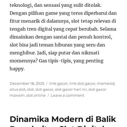
teknologi, dan sensasi yang sulit ditolak.
Dengan pilihan game yang terus diperbarui dan
fitur menarik di dalamnya, slot tetap relevan di
tengah tren digital yang cepat berubah. Selama
dimainkan dengan santai dan penuh kontrol,
slot bisa jadi teman hiburan yang seru dan
menghibur. Jadi, siap putar dan nikmati
momennya? Gas tipis-tipis, yang penting
happy.
Posted
Tags
December 18, 2025
link gacor
,
link slot gacor
,
meme4d
,
on
situs slot
,
slot
,
slot gacor
,
slot gacor hari ini
,
slot gacor
on
maxwin
,
slot online
Leave a comment
Sensasi
Slot
Online
Dinamika Modern di Balik
Modern
yang