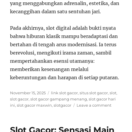
yang menggabungkan adrenalin, estetika, dan
kecanggihan dalam satu sentuhan jari.
Pada akhirnya, slot digital adalah bukti nyata
bahwa hiburan klasik mampu beradaptasi dan
bertahan di tengah arus modernisasi. Ia terus
berevolusi, mengikuti irama zaman, sambil
mempertahankan esensi utamanya:
memberikan kesenangan melalui
keberuntungan dan harapan di setiap putaran.
Posted
Tags
November 15, 2025
link slot gacor
,
situs slot gacor
,
slot
,
on
slot gacor
,
slot gacor gampang menang
,
slot gacor hari
on
ini
,
slot gacor maxwin
,
slotgacor
Leave a comment
Dinamika
Modern
di
Slot Gacor: Sensasi Main
Balik