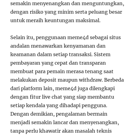
semakin menyenangkan dan menguntungkan,
dengan risiko yang minim serta peluang besar
untuk meraih keuntungan maksimal.
Selain itu, penggunaan meme4d sebagai situs
andalan menawarkan kenyamanan dan
keamanan dalam setiap transaksi. Sistem
pembayaran yang cepat dan transparan
membuat para pemain merasa tenang saat
melakukan deposit maupun withdraw. Berbeda
dari platform lain, meme4d juga dilengkapi
dengan fitur live chat yang siap membantu
setiap kendala yang dihadapi pengguna.
Dengan demikian, pengalaman bermain
menjadi semakin lancar dan menyenangkan,
tanpa perlu khawatir akan masalah teknis