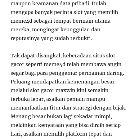
maupun keamanan data pribadi. Itulah
mengapa banyak pecinta slot yang memilih
meme4d sebagai tempat bermain utama
mereka, mengingat keunggulan dan
reputasinya yang sudah terbukti.
Tak dapat disangkal, keberadaan situs slot
gacor seperti meme4d telah membawa angin
segar bagi para penggemar permainan daring.
Peluang mendapatkan kemenangan besar
melalui slot gacor maxwin kini semakin
terbuka lebar, asalkan pemain mampu
memanfaatkan fitur dan strategi dengan bijak.
Menang besar bukan lagi sekadar mimpi,
melainkan kenyataan yang bisa diraih setiap
hari, asalkan memilih platform tepat dan