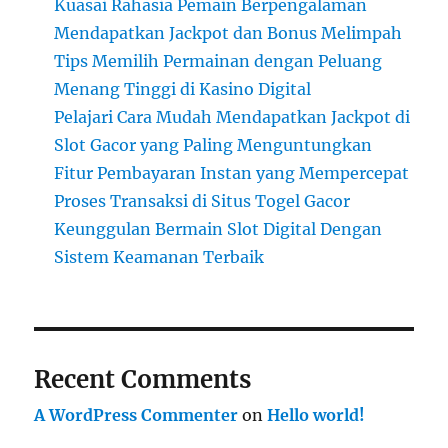
Kuasai Rahasia Pemain Berpengalaman
Mendapatkan Jackpot dan Bonus Melimpah
Tips Memilih Permainan dengan Peluang
Menang Tinggi di Kasino Digital
Pelajari Cara Mudah Mendapatkan Jackpot di
Slot Gacor yang Paling Menguntungkan
Fitur Pembayaran Instan yang Mempercepat
Proses Transaksi di Situs Togel Gacor
Keunggulan Bermain Slot Digital Dengan
Sistem Keamanan Terbaik
Recent Comments
A WordPress Commenter
on
Hello world!