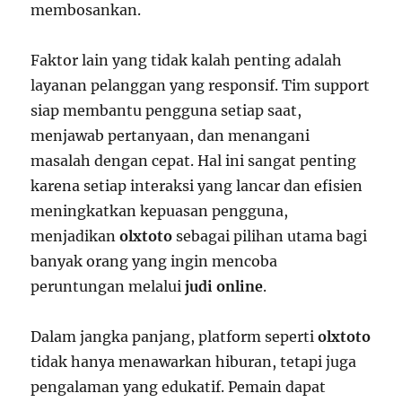
membosankan.
Faktor lain yang tidak kalah penting adalah
layanan pelanggan yang responsif. Tim support
siap membantu pengguna setiap saat,
menjawab pertanyaan, dan menangani
masalah dengan cepat. Hal ini sangat penting
karena setiap interaksi yang lancar dan efisien
meningkatkan kepuasan pengguna,
menjadikan
olxtoto
sebagai pilihan utama bagi
banyak orang yang ingin mencoba
peruntungan melalui
judi online
.
Dalam jangka panjang, platform seperti
olxtoto
tidak hanya menawarkan hiburan, tetapi juga
pengalaman yang edukatif. Pemain dapat