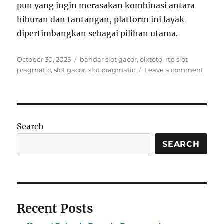
pun yang ingin merasakan kombinasi antara
hiburan dan tantangan, platform ini layak
dipertimbangkan sebagai pilihan utama.
Posted
Tags
October 30, 2025
bandar slot gacor
,
olxtoto
,
rtp slot
on
on
pragmatic
,
slot gacor
,
slot pragmatic
Leave a comment
Meng
Cara
Cerda
Memil
Platf
Search
Hibur
Onlin
SEARCH
Recent Posts