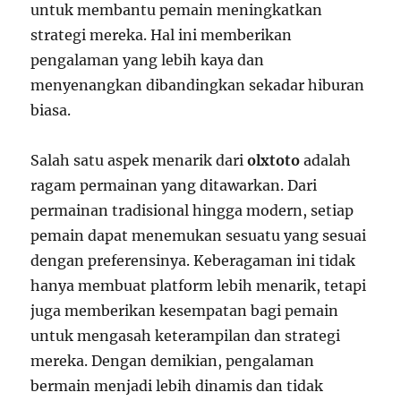
untuk membantu pemain meningkatkan
strategi mereka. Hal ini memberikan
pengalaman yang lebih kaya dan
menyenangkan dibandingkan sekadar hiburan
biasa.
Salah satu aspek menarik dari
olxtoto
adalah
ragam permainan yang ditawarkan. Dari
permainan tradisional hingga modern, setiap
pemain dapat menemukan sesuatu yang sesuai
dengan preferensinya. Keberagaman ini tidak
hanya membuat platform lebih menarik, tetapi
juga memberikan kesempatan bagi pemain
untuk mengasah keterampilan dan strategi
mereka. Dengan demikian, pengalaman
bermain menjadi lebih dinamis dan tidak