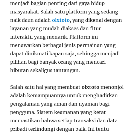
menjadi bagian penting dari gaya hidup
masyarakat. Salah satu platform yang sedang
naik daun adalah
olxtoto
, yang dikenal dengan
layanan yang mudah diakses dan fitur
interaktif yang menarik. Platform ini
menawarkan berbagai jenis permainan yang
dapat dinikmati kapan saja, sehingga menjadi
pilihan bagi banyak orang yang mencari
hiburan sekaligus tantangan.
Salah satu hal yang membuat
olxtoto
menonjol
adalah kemampuannya untuk menghadirkan
pengalaman yang aman dan nyaman bagi
pengguna. Sistem keamanan yang ketat
memastikan bahwa setiap transaksi dan data
pribadi terlindungi dengan baik. Ini tentu