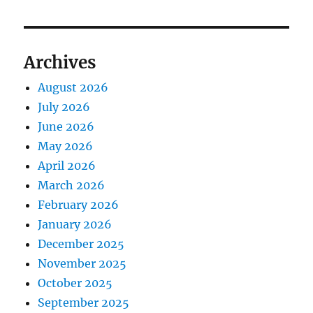
Archives
August 2026
July 2026
June 2026
May 2026
April 2026
March 2026
February 2026
January 2026
December 2025
November 2025
October 2025
September 2025