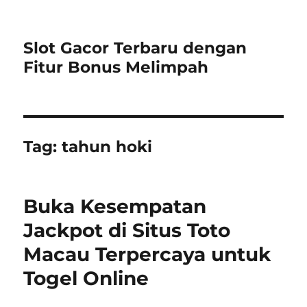
Slot Gacor Terbaru dengan
Fitur Bonus Melimpah
Tag:
tahun hoki
Buka Kesempatan
Jackpot di Situs Toto
Macau Terpercaya untuk
Togel Online