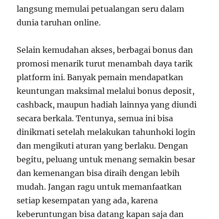
langsung memulai petualangan seru dalam
dunia taruhan online.
Selain kemudahan akses, berbagai bonus dan
promosi menarik turut menambah daya tarik
platform ini. Banyak pemain mendapatkan
keuntungan maksimal melalui bonus deposit,
cashback, maupun hadiah lainnya yang diundi
secara berkala. Tentunya, semua ini bisa
dinikmati setelah melakukan tahunhoki login
dan mengikuti aturan yang berlaku. Dengan
begitu, peluang untuk menang semakin besar
dan kemenangan bisa diraih dengan lebih
mudah. Jangan ragu untuk memanfaatkan
setiap kesempatan yang ada, karena
keberuntungan bisa datang kapan saja dan