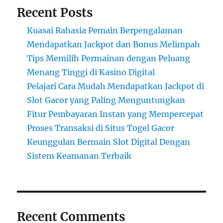
Recent Posts
Kuasai Rahasia Pemain Berpengalaman
Mendapatkan Jackpot dan Bonus Melimpah
Tips Memilih Permainan dengan Peluang
Menang Tinggi di Kasino Digital
Pelajari Cara Mudah Mendapatkan Jackpot di
Slot Gacor yang Paling Menguntungkan
Fitur Pembayaran Instan yang Mempercepat
Proses Transaksi di Situs Togel Gacor
Keunggulan Bermain Slot Digital Dengan
Sistem Keamanan Terbaik
Recent Comments