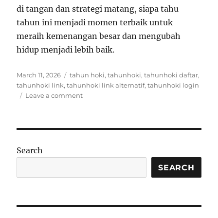
di tangan dan strategi matang, siapa tahu
tahun ini menjadi momen terbaik untuk
meraih kemenangan besar dan mengubah
hidup menjadi lebih baik.
Posted
Tags
March 11, 2026
tahun hoki
,
tahunhoki
,
tahunhoki daftar
,
on
tahunhoki link
,
tahunhoki link alternatif
,
tahunhoki login
on
Leave a comment
Buka
Kesempatan
Jackpot
di
Situs
Search
Toto
Macau
SEARCH
Terpercaya
untuk
Togel
Online