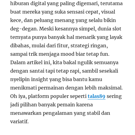
hiburan digital yang paling digemari, terutama
buat mereka yang suka sensasi cepat, visual
kece, dan peluang menang yang selalu bikin
deg-degan. Meski kesannya simpel, dunia slot
ternyata punya banyak hal menarik yang layak
dibahas, mulai dari fitur, strategi ringan,
sampai trik menjaga mood biar tetap fun.
Dalam artikel ini, kita bakal ngulik semuanya
dengan santai tapi tetap rapi, sambil sesekali
nyelipin insight yang bisa bantu kamu
menikmati permainan dengan lebih maksimal.
Oh iya, platform populer seperti
talas89
sering
jadi pilihan banyak pemain karena
menawarkan pengalaman yang stabil dan
variatif.