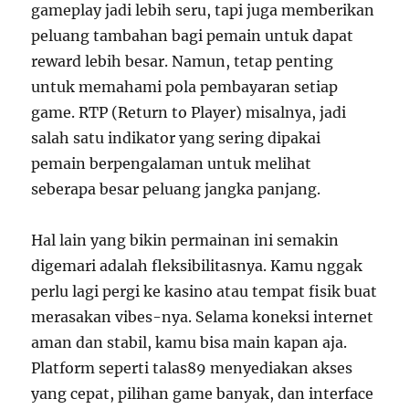
gameplay jadi lebih seru, tapi juga memberikan
peluang tambahan bagi pemain untuk dapat
reward lebih besar. Namun, tetap penting
untuk memahami pola pembayaran setiap
game. RTP (Return to Player) misalnya, jadi
salah satu indikator yang sering dipakai
pemain berpengalaman untuk melihat
seberapa besar peluang jangka panjang.
Hal lain yang bikin permainan ini semakin
digemari adalah fleksibilitasnya. Kamu nggak
perlu lagi pergi ke kasino atau tempat fisik buat
merasakan vibes-nya. Selama koneksi internet
aman dan stabil, kamu bisa main kapan aja.
Platform seperti talas89 menyediakan akses
yang cepat, pilihan game banyak, dan interface