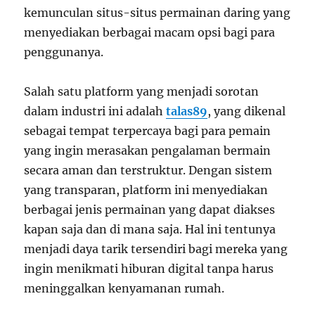
kemunculan situs-situs permainan daring yang
menyediakan berbagai macam opsi bagi para
penggunanya.
Salah satu platform yang menjadi sorotan
dalam industri ini adalah
talas89
, yang dikenal
sebagai tempat terpercaya bagi para pemain
yang ingin merasakan pengalaman bermain
secara aman dan terstruktur. Dengan sistem
yang transparan, platform ini menyediakan
berbagai jenis permainan yang dapat diakses
kapan saja dan di mana saja. Hal ini tentunya
menjadi daya tarik tersendiri bagi mereka yang
ingin menikmati hiburan digital tanpa harus
meninggalkan kenyamanan rumah.