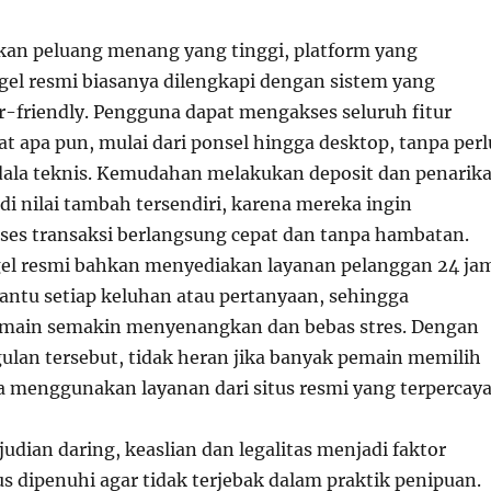
an peluang menang yang tinggi, platform yang
el resmi biasanya dilengkapi dengan sistem yang
r-friendly. Pengguna dapat mengakses seluruh fitur
t apa pun, mulai dari ponsel hingga desktop, tanpa perl
ala teknis. Kemudahan melakukan deposit dan penarik
i nilai tambah tersendiri, karena mereka ingin
es transaksi berlangsung cepat dan tanpa hambatan.
gel resmi bahkan menyediakan layanan pelanggan 24 ja
ntu setiap keluhan atau pertanyaan, sehingga
main semakin menyenangkan dan bebas stres. Dengan
ulan tersebut, tidak heran jika banyak pemain memilih
ia menggunakan layanan dari situs resmi yang terpercaya
udian daring, keaslian dan legalitas menjadi faktor
s dipenuhi agar tidak terjebak dalam praktik penipuan.