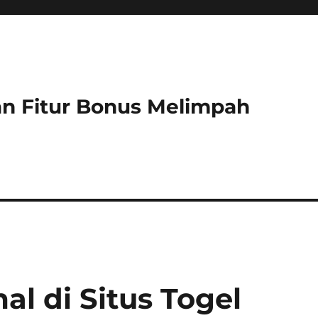
an Fitur Bonus Melimpah
al di Situs Togel