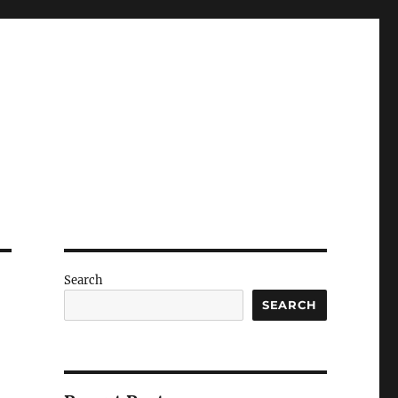
Search
SEARCH