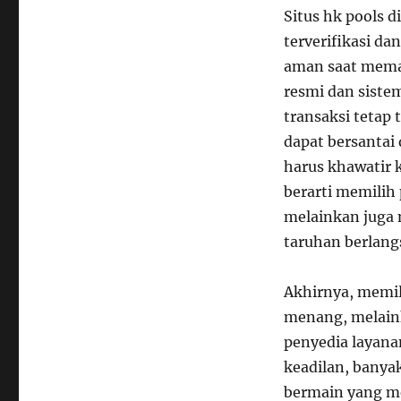
Situs hk pools d
terverifikasi da
aman saat mema
resmi dan sist
transaksi tetap 
dapat bersantai
harus khawatir 
berarti memilih
melainkan juga 
taruhan berlang
Akhirnya, memil
menang, melain
penyedia layana
keadilan, bany
bermain yang m