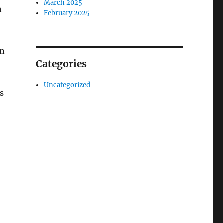
March 2025
h
February 2025
an
Categories
Uncategorized
s
,