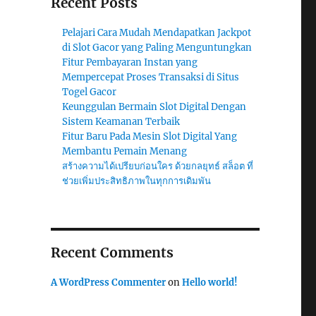
Recent Posts
Pelajari Cara Mudah Mendapatkan Jackpot
di Slot Gacor yang Paling Menguntungkan
Fitur Pembayaran Instan yang
Mempercepat Proses Transaksi di Situs
Togel Gacor
Keunggulan Bermain Slot Digital Dengan
Sistem Keamanan Terbaik
Fitur Baru Pada Mesin Slot Digital Yang
Membantu Pemain Menang
สร้างความได้เปรียบก่อนใคร ด้วยกลยุทธ์ สล็อต ที่
ช่วยเพิ่มประสิทธิภาพในทุกการเดิมพัน
Recent Comments
A WordPress Commenter
on
Hello world!