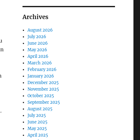
Archives
August 2026
July 2026
u
June 2026
an
May 2026
April 2026
March 2026
February 2026
m
January 2026
December 2025
November 2025
October 2025
September 2025
August 2025
.
July 2025
June 2025
May 2025
April 2025