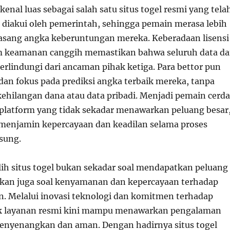
ikenal luas sebagai salah satu situs togel resmi yang tela
n diakui oleh pemerintah, sehingga pemain merasa lebih
sang angka keberuntungan mereka. Keberadaan lisensi
em keamanan canggih memastikan bahwa seluruh data d
terlindungi dari ancaman pihak ketiga. Para bettor pun
 dan fokus pada prediksi angka terbaik mereka, tanpa
kehilangan dana atau data pribadi. Menjadi pemain cerda
 platform yang tidak sekadar menawarkan peluang besar
menjamin kepercayaan dan keadilan selama proses
sung.
ih situs togel bukan sekadar soal mendapatkan peluang
kan juga soal kenyamanan dan kepercayaan terhadap
n. Melalui inovasi teknologi dan komitmen terhadap
ak layanan resmi kini mampu menawarkan pengalaman
enyenangkan dan aman. Dengan hadirnya situs togel