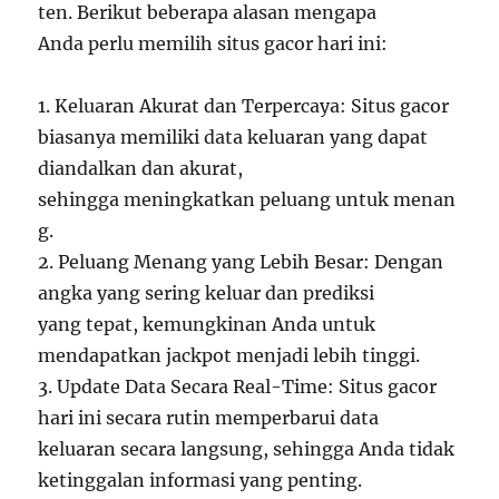
ten. Berikut beberapa alasan mengapa
Anda perlu memilih situs gacor hari ini:
1. Keluaran Akurat dan Terpercaya: Situs gacor
biasanya memiliki data keluaran yang dapat
diandalkan dan akurat,
sehingga meningkatkan peluang untuk menan
g.
2. Peluang Menang yang Lebih Besar: Dengan
angka yang sering keluar dan prediksi
yang tepat, kemungkinan Anda untuk
mendapatkan jackpot menjadi lebih tinggi.
3. Update Data Secara Real-Time: Situs gacor
hari ini secara rutin memperbarui data
keluaran secara langsung, sehingga Anda tidak
ketinggalan informasi yang penting.