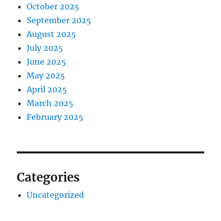
October 2025
September 2025
August 2025
July 2025
June 2025
May 2025
April 2025
March 2025
February 2025
Categories
Uncategorized