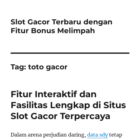
Slot Gacor Terbaru dengan
Fitur Bonus Melimpah
Tag:
toto gacor
Fitur Interaktif dan
Fasilitas Lengkap di Situs
Slot Gacor Terpercaya
Dalam arena perjudian daring,
data sdy
tetap