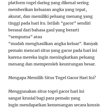
platform togel daring yang dikenal sering
memberikan keluaran angka yang tepat,
akurat, dan memiliki peluang menang yang
tinggi pada hari itu. Istilah “gacor” sendiri
berasal dari bahasa gaul yang berarti
“sempurna” atau
“mudah menghasilkan angka keluar”. Banyak
pemain mencari situs yang gacor pada hari ini
karena mereka ingin meningkatkan peluang
menang dan memperoleh keuntungan besar.
Mengapa Memilih Situs Togel Gacor Hari Ini?
Menggunakan situs togel gacor hari ini
sangat krusial bagi para pemain yang
ingin mendapatkan kemenangan secara konsis