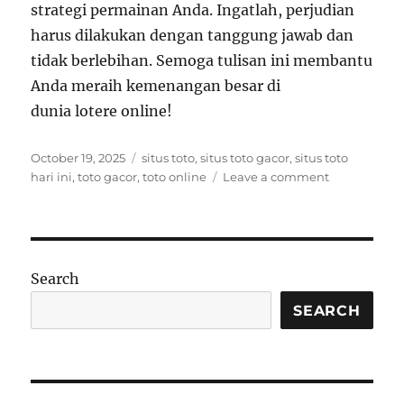
strategi permainan Anda. Ingatlah, perjudian
harus dilakukan dengan tanggung jawab dan
tidak berlebihan. Semoga tulisan ini membantu
Anda meraih kemenangan besar di
dunia lotere online!
Posted
Tags
October 19, 2025
situs toto
,
situs toto gacor
,
situs toto
on
on
hari ini
,
toto gacor
,
toto online
Leave a comment
Fitur
Interaktif
dan
Fasilitas
Lengkap
Search
di
Situs
SEARCH
Slot
Gacor
Terpercaya