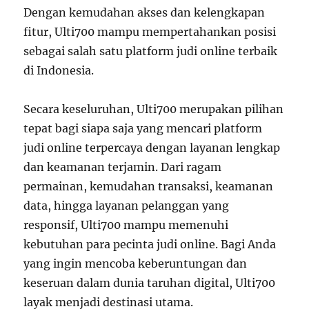
Dengan kemudahan akses dan kelengkapan
fitur, Ulti700 mampu mempertahankan posisi
sebagai salah satu platform judi online terbaik
di Indonesia.
Secara keseluruhan, Ulti700 merupakan pilihan
tepat bagi siapa saja yang mencari platform
judi online terpercaya dengan layanan lengkap
dan keamanan terjamin. Dari ragam
permainan, kemudahan transaksi, keamanan
data, hingga layanan pelanggan yang
responsif, Ulti700 mampu memenuhi
kebutuhan para pecinta judi online. Bagi Anda
yang ingin mencoba keberuntungan dan
keseruan dalam dunia taruhan digital, Ulti700
layak menjadi destinasi utama.