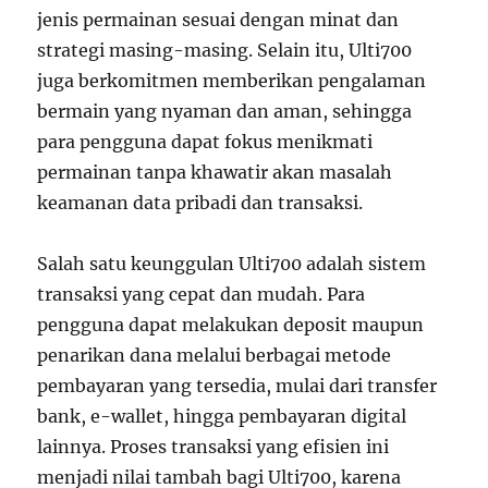
jenis permainan sesuai dengan minat dan
strategi masing-masing. Selain itu, Ulti700
juga berkomitmen memberikan pengalaman
bermain yang nyaman dan aman, sehingga
para pengguna dapat fokus menikmati
permainan tanpa khawatir akan masalah
keamanan data pribadi dan transaksi.
Salah satu keunggulan Ulti700 adalah sistem
transaksi yang cepat dan mudah. Para
pengguna dapat melakukan deposit maupun
penarikan dana melalui berbagai metode
pembayaran yang tersedia, mulai dari transfer
bank, e-wallet, hingga pembayaran digital
lainnya. Proses transaksi yang efisien ini
menjadi nilai tambah bagi Ulti700, karena