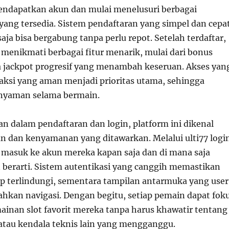
endapatkan akun dan mulai menelusuri berbagai
yang tersedia. Sistem pendaftaran yang simpel dan cepa
ja bisa bergabung tanpa perlu repot. Setelah terdaftar,
menikmati berbagai fitur menarik, mulai dari bonus
 jackpot progresif yang menambah keseruan. Akses yan
saksi yang aman menjadi prioritas utama, sehingga
nyaman selama bermain.
n dalam pendaftaran dan login, platform ini dikenal
 dan kenyamanan yang ditawarkan. Melalui ulti77 logi
masuk ke akun mereka kapan saja dan di mana saja
berarti. Sistem autentikasi yang canggih memastikan
tap terlindungi, sementara tampilan antarmuka yang use
hkan navigasi. Dengan begitu, setiap pemain dapat fok
inan slot favorit mereka tanpa harus khawatir tentang
tau kendala teknis lain yang mengganggu.