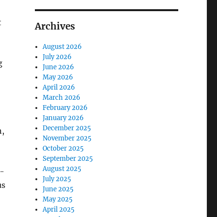
t
Archives
August 2026
July 2026
g
June 2026
May 2026
April 2026
March 2026
February 2026
January 2026
December 2025
n,
November 2025
October 2025
September 2025
August 2025
r-
July 2025
us
June 2025
May 2025
April 2025