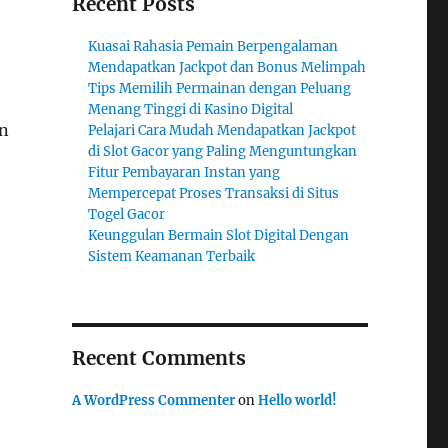
Recent Posts
Kuasai Rahasia Pemain Berpengalaman
Mendapatkan Jackpot dan Bonus Melimpah
Tips Memilih Permainan dengan Peluang
Menang Tinggi di Kasino Digital
an
Pelajari Cara Mudah Mendapatkan Jackpot
di Slot Gacor yang Paling Menguntungkan
Fitur Pembayaran Instan yang
Mempercepat Proses Transaksi di Situs
Togel Gacor
Keunggulan Bermain Slot Digital Dengan
Sistem Keamanan Terbaik
Recent Comments
A WordPress Commenter
on
Hello world!