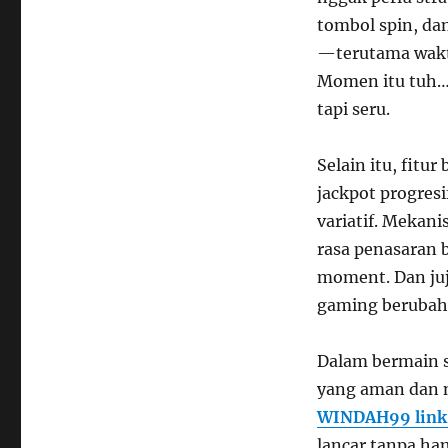
tombol spin, dan
—terutama waktu
Momen itu tuh… 
tapi seru.
Selain itu, fitu
jackpot progres
variatif. Mekan
rasa penasaran b
moment. Dan juju
gaming berubah 
Dalam bermain s
yang aman dan n
WINDAH99 link 
lancar tanpa ham