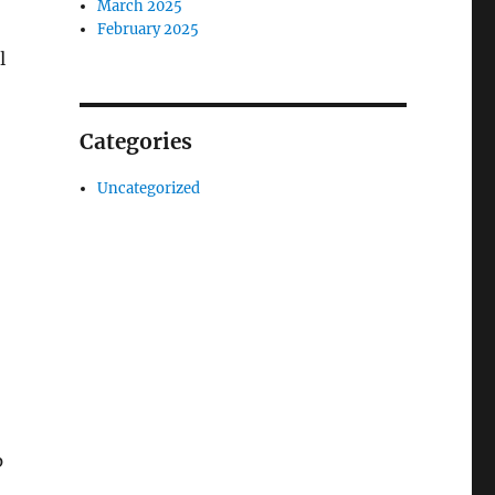
March 2025
February 2025
l
Categories
Uncategorized
p