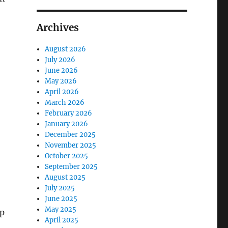
Archives
August 2026
July 2026
June 2026
May 2026
April 2026
March 2026
February 2026
January 2026
December 2025
November 2025
October 2025
September 2025
August 2025
July 2025
June 2025
May 2025
p
April 2025