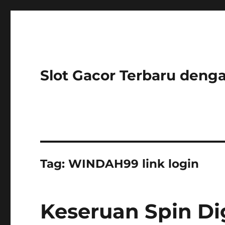
Slot Gacor Terbaru deng
Tag:
WINDAH99 link login
Keseruan Spin Di