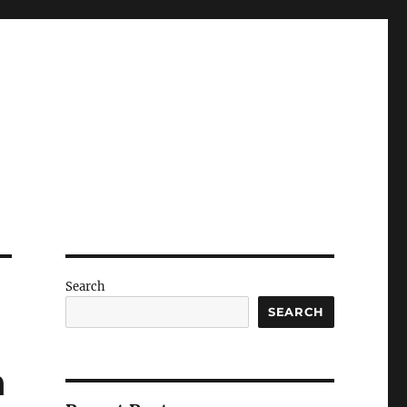
Search
SEARCH
h