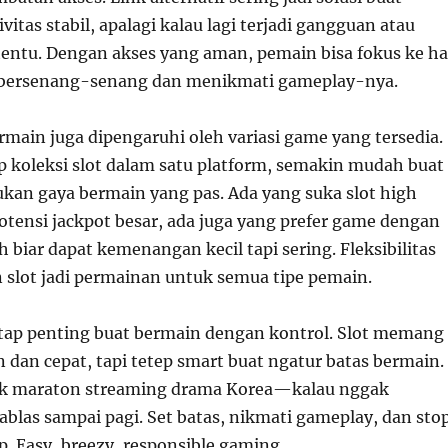
itas stabil, apalagi kalau lagi terjadi gangguan atau
entu. Dengan akses yang aman, pemain bisa fokus ke ha
: bersenang-senang dan menikmati gameplay-nya.
ain juga dipengaruhi oleh variasi game yang tersedia.
 koleksi slot dalam satu platform, semakin mudah buat
n gaya bermain yang pas. Ada yang suka slot high
potensi jackpot besar, ada juga yang prefer game dengan
ah biar dapat kemenangan kecil tapi sering. Fleksibilitas
n slot jadi permainan untuk semua tipe pemain.
etap penting buat bermain dengan kontrol. Slot memang
 dan cepat, tapi tetep smart buat ngatur batas bermain.
ak maraton streaming drama Korea—kalau nggak
bablas sampai pagi. Set batas, nikmati gameplay, dan sto
. Easy, breezy, responsible gaming.