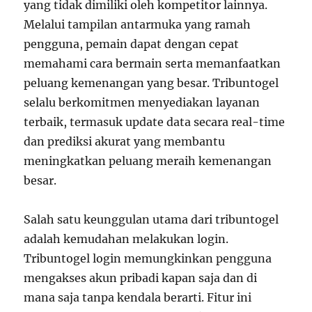
yang tidak dimiliki oleh kompetitor lainnya.
Melalui tampilan antarmuka yang ramah
pengguna, pemain dapat dengan cepat
memahami cara bermain serta memanfaatkan
peluang kemenangan yang besar. Tribuntogel
selalu berkomitmen menyediakan layanan
terbaik, termasuk update data secara real-time
dan prediksi akurat yang membantu
meningkatkan peluang meraih kemenangan
besar.
Salah satu keunggulan utama dari tribuntogel
adalah kemudahan melakukan login.
Tribuntogel login memungkinkan pengguna
mengakses akun pribadi kapan saja dan di
mana saja tanpa kendala berarti. Fitur ini