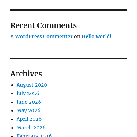
Recent Comments
A WordPress Commenter
on
Hello world!
Archives
August 2026
July 2026
June 2026
May 2026
April 2026
March 2026
February 2026