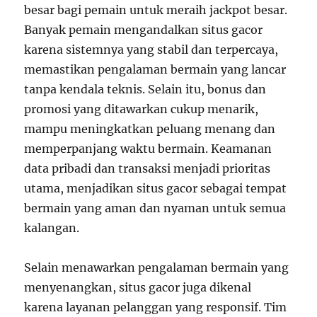
besar bagi pemain untuk meraih jackpot besar.
Banyak pemain mengandalkan situs gacor
karena sistemnya yang stabil dan terpercaya,
memastikan pengalaman bermain yang lancar
tanpa kendala teknis. Selain itu, bonus dan
promosi yang ditawarkan cukup menarik,
mampu meningkatkan peluang menang dan
memperpanjang waktu bermain. Keamanan
data pribadi dan transaksi menjadi prioritas
utama, menjadikan situs gacor sebagai tempat
bermain yang aman dan nyaman untuk semua
kalangan.
Selain menawarkan pengalaman bermain yang
menyenangkan, situs gacor juga dikenal
karena layanan pelanggan yang responsif. Tim