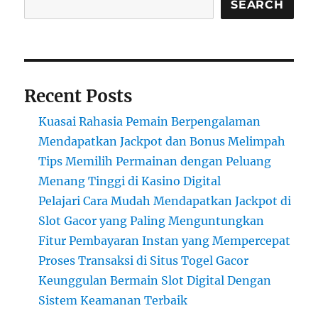
SEARCH
Recent Posts
Kuasai Rahasia Pemain Berpengalaman
Mendapatkan Jackpot dan Bonus Melimpah
Tips Memilih Permainan dengan Peluang
Menang Tinggi di Kasino Digital
Pelajari Cara Mudah Mendapatkan Jackpot di
Slot Gacor yang Paling Menguntungkan
Fitur Pembayaran Instan yang Mempercepat
Proses Transaksi di Situs Togel Gacor
Keunggulan Bermain Slot Digital Dengan
Sistem Keamanan Terbaik