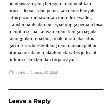
pembayaran yang beragam memudahkan
proses deposit dan penarikan dana. Banyak
situs gacor menawarkan metode e-wallet,
transfer bank, dan pulsa, sehingga pemain bisa
memilih sesuai kenyamanan. Dengan segala
keunggulan tersebut, tidak heran jika situs
gacor terus berkembang dan menjadi pilihan
utama untuk menjalankan aktivitas judi slot
online secara fair dan terpercaya.
Author
Posted
admin
January 10, 2026
on
Leave a Reply