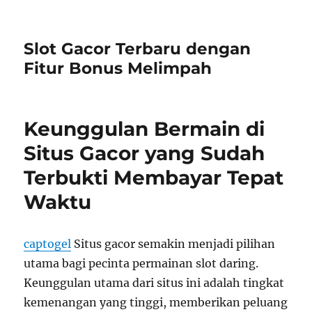
Slot Gacor Terbaru dengan
Fitur Bonus Melimpah
Keunggulan Bermain di
Situs Gacor yang Sudah
Terbukti Membayar Tepat
Waktu
captogel
Situs gacor semakin menjadi pilihan
utama bagi pecinta permainan slot daring.
Keunggulan utama dari situs ini adalah tingkat
kemenangan yang tinggi, memberikan peluang