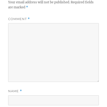
Your email address will not be published.
Required fields
are marked
*
COMMENT
*
NAME
*