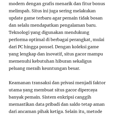
modern dengan grafis menarik dan fitur bonus
melimpah. Situs ini juga sering melakukan
update game terbaru agar pemain tidak bosan
dan selalu mendapatkan pengalaman baru.
Teknologi yang digunakan mendukung
performa optimal di berbagai perangkat, mulai
dari PC hingga ponsel. Dengan koleksi game
yang lengkap dan inovatif, situs gacor mampu
memenuhi kebutuhan hiburan sekaligus
peluang meraih keuntungan besar.
Keamanan transaksi dan privasi menjadi faktor
utama yang membuat situs gacor dipercaya
banyak pemain. Sistem enkripsi canggih
memastikan data pribadi dan saldo tetap aman
dari ancaman pihak ketiga. Selain itu, metode