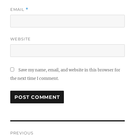
EMAIL
*
WEBSITE
Save my name, email, and website in this browser for
the next time I comment.
Post
PREVIOUS