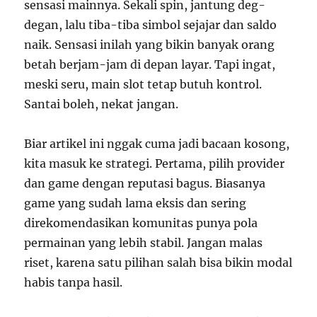
sensasi mainnya. Sekali spin, jantung deg-
degan, lalu tiba-tiba simbol sejajar dan saldo
naik. Sensasi inilah yang bikin banyak orang
betah berjam-jam di depan layar. Tapi ingat,
meski seru, main slot tetap butuh kontrol.
Santai boleh, nekat jangan.
Biar artikel ini nggak cuma jadi bacaan kosong,
kita masuk ke strategi. Pertama, pilih provider
dan game dengan reputasi bagus. Biasanya
game yang sudah lama eksis dan sering
direkomendasikan komunitas punya pola
permainan yang lebih stabil. Jangan malas
riset, karena satu pilihan salah bisa bikin modal
habis tanpa hasil.