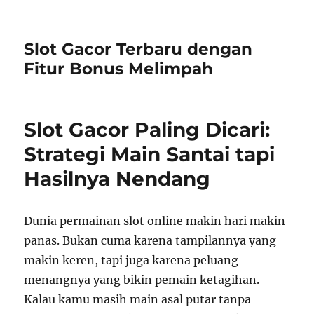
Slot Gacor Terbaru dengan
Fitur Bonus Melimpah
Slot Gacor Paling Dicari:
Strategi Main Santai tapi
Hasilnya Nendang
Dunia permainan slot online makin hari makin
panas. Bukan cuma karena tampilannya yang
makin keren, tapi juga karena peluang
menangnya yang bikin pemain ketagihan.
Kalau kamu masih main asal putar tanpa