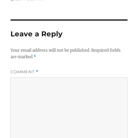
Leave a Reply
Your email address will not be published.
Required fields
are marked
*
COMMENT
*