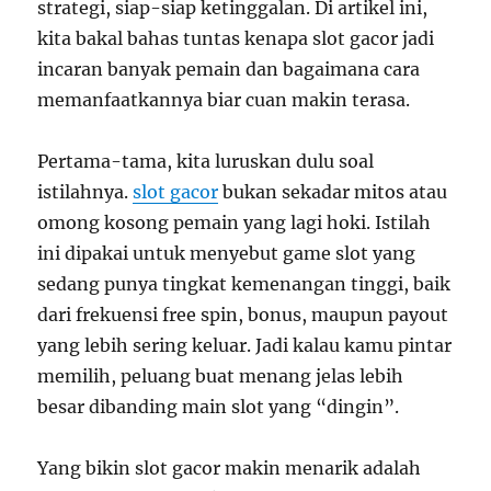
strategi, siap-siap ketinggalan. Di artikel ini,
kita bakal bahas tuntas kenapa slot gacor jadi
incaran banyak pemain dan bagaimana cara
memanfaatkannya biar cuan makin terasa.
Pertama-tama, kita luruskan dulu soal
istilahnya.
slot gacor
bukan sekadar mitos atau
omong kosong pemain yang lagi hoki. Istilah
ini dipakai untuk menyebut game slot yang
sedang punya tingkat kemenangan tinggi, baik
dari frekuensi free spin, bonus, maupun payout
yang lebih sering keluar. Jadi kalau kamu pintar
memilih, peluang buat menang jelas lebih
besar dibanding main slot yang “dingin”.
Yang bikin slot gacor makin menarik adalah