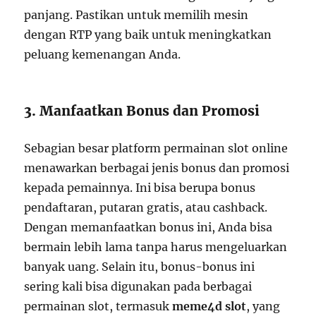
panjang. Pastikan untuk memilih mesin
dengan RTP yang baik untuk meningkatkan
peluang kemenangan Anda.
3. Manfaatkan Bonus dan Promosi
Sebagian besar platform permainan slot online
menawarkan berbagai jenis bonus dan promosi
kepada pemainnya. Ini bisa berupa bonus
pendaftaran, putaran gratis, atau cashback.
Dengan memanfaatkan bonus ini, Anda bisa
bermain lebih lama tanpa harus mengeluarkan
banyak uang. Selain itu, bonus-bonus ini
sering kali bisa digunakan pada berbagai
permainan slot, termasuk
meme4d slot
, yang