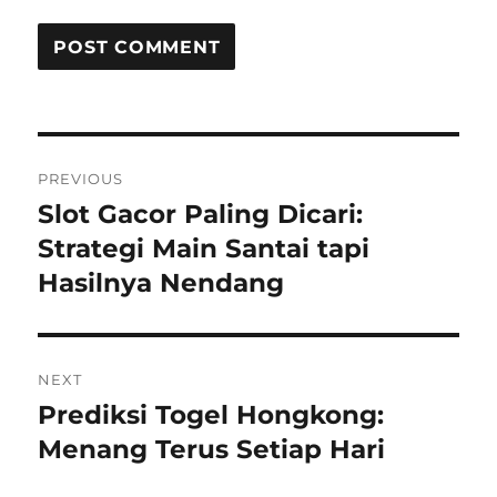
Post
PREVIOUS
navigation
Slot Gacor Paling Dicari:
Previous
post:
Strategi Main Santai tapi
Hasilnya Nendang
NEXT
Prediksi Togel Hongkong:
Next
post:
Menang Terus Setiap Hari