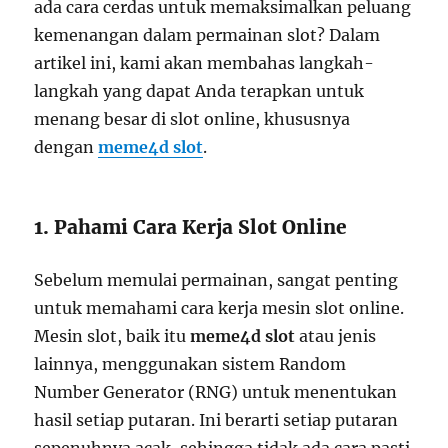
ada cara cerdas untuk memaksimalkan peluang
kemenangan dalam permainan slot? Dalam
artikel ini, kami akan membahas langkah-
langkah yang dapat Anda terapkan untuk
menang besar di slot online, khususnya
dengan
meme4d slot
.
1. Pahami Cara Kerja Slot Online
Sebelum memulai permainan, sangat penting
untuk memahami cara kerja mesin slot online.
Mesin slot, baik itu
meme4d slot
atau jenis
lainnya, menggunakan sistem Random
Number Generator (RNG) untuk menentukan
hasil setiap putaran. Ini berarti setiap putaran