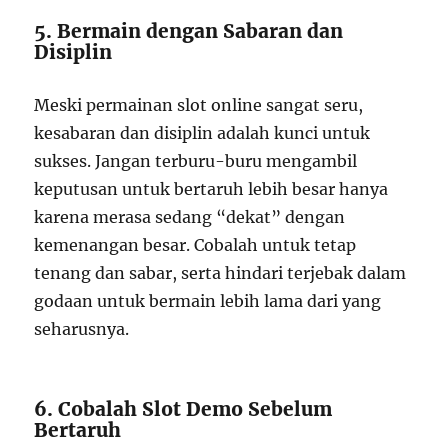
5. Bermain dengan Sabaran dan
Disiplin
Meski permainan slot online sangat seru,
kesabaran dan disiplin adalah kunci untuk
sukses. Jangan terburu-buru mengambil
keputusan untuk bertaruh lebih besar hanya
karena merasa sedang “dekat” dengan
kemenangan besar. Cobalah untuk tetap
tenang dan sabar, serta hindari terjebak dalam
godaan untuk bermain lebih lama dari yang
seharusnya.
6. Cobalah Slot Demo Sebelum
Bertaruh