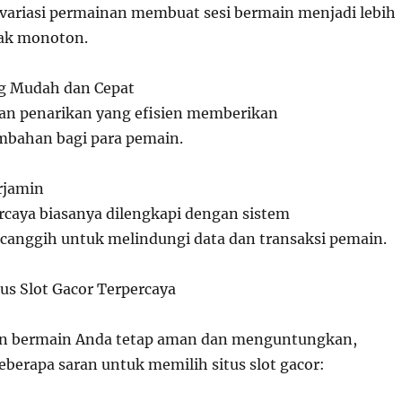
 variasi permainan membuat sesi bermain menjadi lebih
dak monoton.
ng Mudah dan Cepat
dan penarikan yang efisien memberikan
bahan bagi para pemain.
rjamin
ercaya biasanya dilengkapi dengan sistem
anggih untuk melindungi data dan transaksi pemain.
us Slot Gacor Terpercaya
n bermain Anda tetap aman dan menguntungkan,
eberapa saran untuk memilih situs slot gacor: