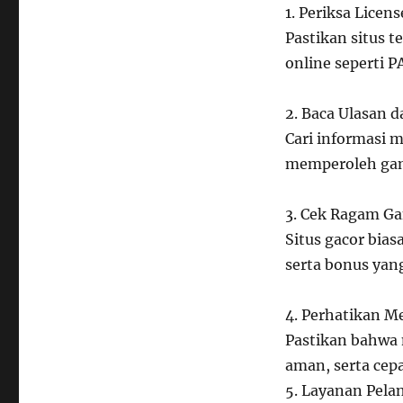
1. Periksa Licen
Pastikan situs t
online seperti 
2. Baca Ulasan 
Cari informasi 
memperoleh gamb
3. Cek Ragam Ga
Situs gacor bia
serta bonus yan
4. Perhatikan 
Pastikan bahwa 
aman, serta cepa
5. Layanan Pela