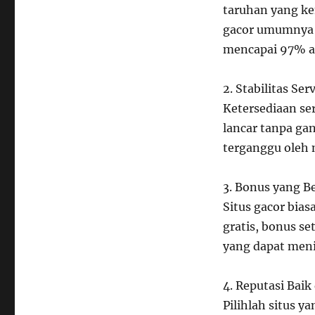
taruhan yang ke
gacor umumnya 
mencapai 97% at
2. Stabilitas Ser
Ketersediaan se
lancar tanpa g
terganggu oleh 
3. Bonus yang B
Situs gacor bia
gratis, bonus se
yang dapat men
4. Reputasi Baik
Pilihlah situs y