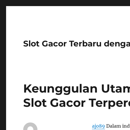
Slot Gacor Terbaru deng
Keunggulan Utam
Slot Gacor Terpe
ajo89
Dalam indu