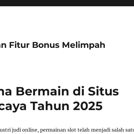
an Fitur Bonus Melimpah
a Bermain di Situs
rcaya Tahun 2025
stri judi online, permainan slot telah menjadi salah sat