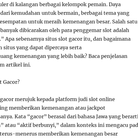
uler di kalangan berbagai kelompok pemain. Daya
l dari kemudahan untuk bermain, berbagai tema yang
kesempatan untuk meraih kemenangan besar. Salah satu
i banyak dibicarakan oleh para penggemar slot adalah
r.” Apa sebenarnya situs slot gacor itu, dan bagaimana
situs yang dapat dipercaya serta
uang kemenangan yang lebih baik? Baca penjelasan
 artikel ini.
ot Gacor?
ot gacor merujuk kepada platform judi slot online
ering memberikan kemenangan atau jackpot
nya. Kata “gacor” berasal dari bahasa Jawa yang berart
a” atau “aktif berbunyi,” dalam konteks ini mengacu pa
g terus-menerus memberikan kemenangan besar