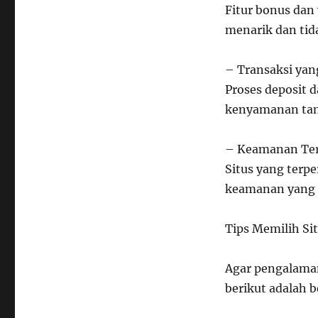
Fitur bonus dan
menarik dan ti
– Transaksi ya
Proses deposit 
kenyamanan tam
– Keamanan Te
Situs yang terp
keamanan yang c
Tips Memilih Sit
Agar pengalama
berikut adalah b