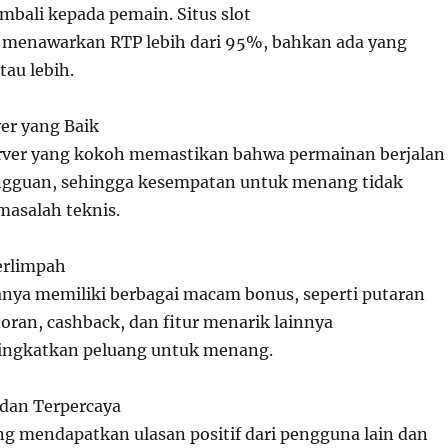
mbali kepada pemain. Situs slot
menawarkan RTP lebih dari 95%, bahkan ada yang
au lebih.
ver yang Baik
rver yang kokoh memastikan bahwa permainan berjalan
angguan, sehingga kesempatan untuk menang tidak
masalah teknis.
erlimpah
sanya memiliki berbagai macam bonus, seperti putaran
toran, cashback, dan fitur menarik lainnya
ingkatkan peluang untuk menang.
 dan Terpercaya
ang mendapatkan ulasan positif dari pengguna lain dan