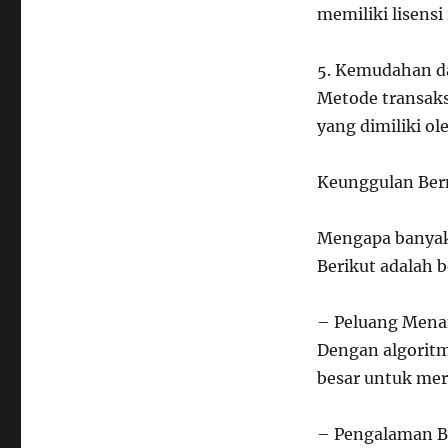
memiliki lisensi
5. Kemudahan d
Metode transaks
yang dimiliki ole
Keunggulan Berm
Mengapa banyak 
Berikut adalah 
– Peluang Mena
Dengan algorit
besar untuk mer
– Pengalaman B