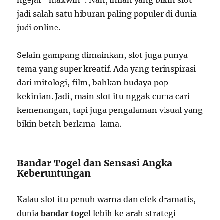
ngejar “maxwin”. Nah, inilah yang bikin slot
jadi salah satu hiburan paling populer di dunia
judi online.
Selain gampang dimainkan, slot juga punya
tema yang super kreatif. Ada yang terinspirasi
dari mitologi, film, bahkan budaya pop
kekinian. Jadi, main slot itu nggak cuma cari
kemenangan, tapi juga pengalaman visual yang
bikin betah berlama-lama.
Bandar Togel dan Sensasi Angka
Keberuntungan
Kalau slot itu penuh warna dan efek dramatis,
dunia
bandar togel
lebih ke arah strategi