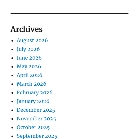
Archives
August 2026
July 2026
June 2026
May 2026
April 2026
March 2026
February 2026
January 2026
December 2025
November 2025
October 2025
September 2025