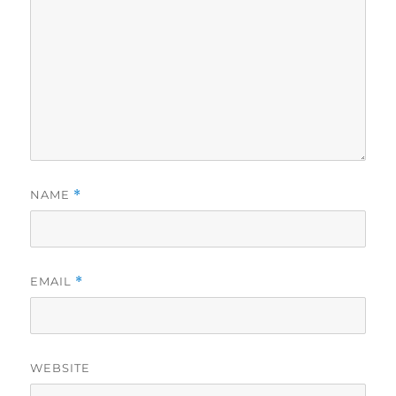
NAME
*
EMAIL
*
WEBSITE