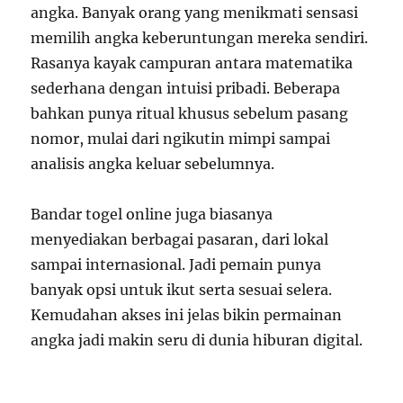
angka. Banyak orang yang menikmati sensasi
memilih angka keberuntungan mereka sendiri.
Rasanya kayak campuran antara matematika
sederhana dengan intuisi pribadi. Beberapa
bahkan punya ritual khusus sebelum pasang
nomor, mulai dari ngikutin mimpi sampai
analisis angka keluar sebelumnya.
Bandar togel online juga biasanya
menyediakan berbagai pasaran, dari lokal
sampai internasional. Jadi pemain punya
banyak opsi untuk ikut serta sesuai selera.
Kemudahan akses ini jelas bikin permainan
angka jadi makin seru di dunia hiburan digital.