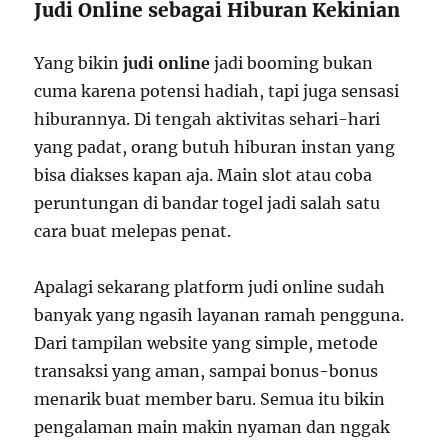
Judi Online sebagai Hiburan Kekinian
Yang bikin
judi online
jadi booming bukan
cuma karena potensi hadiah, tapi juga sensasi
hiburannya. Di tengah aktivitas sehari-hari
yang padat, orang butuh hiburan instan yang
bisa diakses kapan aja. Main slot atau coba
peruntungan di bandar togel jadi salah satu
cara buat melepas penat.
Apalagi sekarang platform judi online sudah
banyak yang ngasih layanan ramah pengguna.
Dari tampilan website yang simple, metode
transaksi yang aman, sampai bonus-bonus
menarik buat member baru. Semua itu bikin
pengalaman main makin nyaman dan nggak