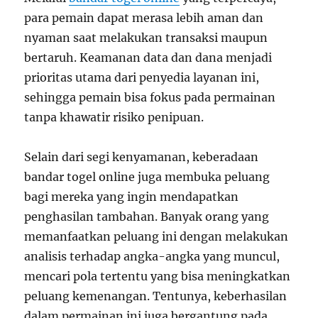
para pemain dapat merasa lebih aman dan
nyaman saat melakukan transaksi maupun
bertaruh. Keamanan data dan dana menjadi
prioritas utama dari penyedia layanan ini,
sehingga pemain bisa fokus pada permainan
tanpa khawatir risiko penipuan.
Selain dari segi kenyamanan, keberadaan
bandar togel online juga membuka peluang
bagi mereka yang ingin mendapatkan
penghasilan tambahan. Banyak orang yang
memanfaatkan peluang ini dengan melakukan
analisis terhadap angka-angka yang muncul,
mencari pola tertentu yang bisa meningkatkan
peluang kemenangan. Tentunya, keberhasilan
dalam permainan ini juga bergantung pada