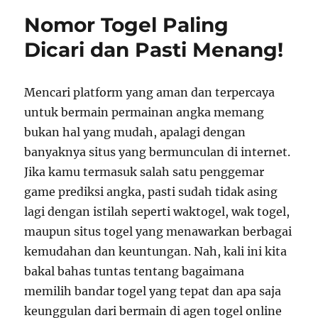
Togel
Nomor Togel Paling
Tiap
Hari
Dicari dan Pasti Menang!
Mencari platform yang aman dan terpercaya
untuk bermain permainan angka memang
bukan hal yang mudah, apalagi dengan
banyaknya situs yang bermunculan di internet.
Jika kamu termasuk salah satu penggemar
game prediksi angka, pasti sudah tidak asing
lagi dengan istilah seperti waktogel, wak togel,
maupun situs togel yang menawarkan berbagai
kemudahan dan keuntungan. Nah, kali ini kita
bakal bahas tuntas tentang bagaimana
memilih bandar togel yang tepat dan apa saja
keunggulan dari bermain di agen togel online