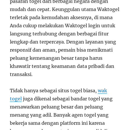
pasaran togel dari berbagai negara dengan
mudah dan cepat. Keunggulan utama Waktogel
terletak pada kemudahan aksesnya, di mana
Anda cukup melakukan Waktogel login untuk
langsung terhubung dengan berbagai fitur
lengkap dan terpercaya. Dengan layanan yang
responsif dan aman, pemain bisa menikmati
peluang kemenangan besar tanpa harus
khawatir tentang keamanan data pribadi dan
transaksi.
Tidak hanya sebagai situs togel biasa,
wak
togel
juga dikenal sebagai bandar togel yang
menawarkan peluang besar dan peluang
menang yang adil. Banyak agen togel yang
bekerja sama dengan platform ini karena