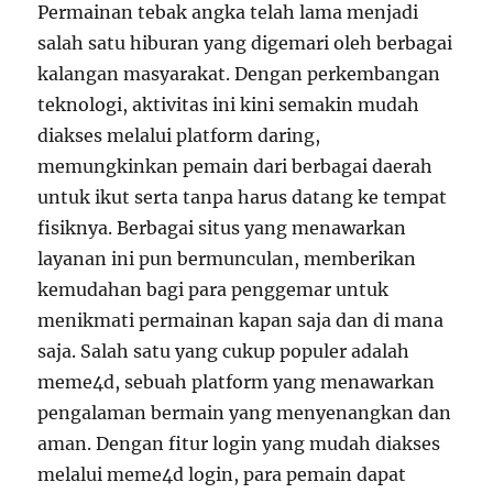
Permainan tebak angka telah lama menjadi
salah satu hiburan yang digemari oleh berbagai
kalangan masyarakat. Dengan perkembangan
teknologi, aktivitas ini kini semakin mudah
diakses melalui platform daring,
memungkinkan pemain dari berbagai daerah
untuk ikut serta tanpa harus datang ke tempat
fisiknya. Berbagai situs yang menawarkan
layanan ini pun bermunculan, memberikan
kemudahan bagi para penggemar untuk
menikmati permainan kapan saja dan di mana
saja. Salah satu yang cukup populer adalah
meme4d, sebuah platform yang menawarkan
pengalaman bermain yang menyenangkan dan
aman. Dengan fitur login yang mudah diakses
melalui meme4d login, para pemain dapat