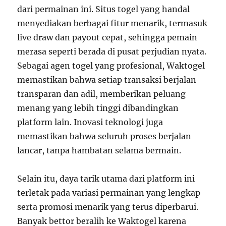
dari permainan ini. Situs togel yang handal
menyediakan berbagai fitur menarik, termasuk
live draw dan payout cepat, sehingga pemain
merasa seperti berada di pusat perjudian nyata.
Sebagai agen togel yang profesional, Waktogel
memastikan bahwa setiap transaksi berjalan
transparan dan adil, memberikan peluang
menang yang lebih tinggi dibandingkan
platform lain. Inovasi teknologi juga
memastikan bahwa seluruh proses berjalan
lancar, tanpa hambatan selama bermain.
Selain itu, daya tarik utama dari platform ini
terletak pada variasi permainan yang lengkap
serta promosi menarik yang terus diperbarui.
Banyak bettor beralih ke Waktogel karena