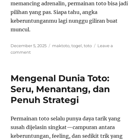
memancing adrenalin, permainan toto bisa jadi
pilihan yang pas. Siapa tahu, angka
keberuntunganmu lagi nunggu giliran buat
muncul.
Posted
Tags
December 5, 2025
maktoto
,
togel
,
toto
Leave a
on
on
comment
Sensasi
Permainan
Toto
Mengenal Dunia Toto:
yang
Bikin
Seru, Menantang, dan
Penasaran
Penuh Strategi
Permainan toto selalu punya daya tarik yang
susah dijelasin singkat—campuran antara
keberuntungan, feeling, dan sedikit trik yang