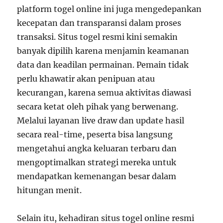
platform togel online ini juga mengedepankan
kecepatan dan transparansi dalam proses
transaksi. Situs togel resmi kini semakin
banyak dipilih karena menjamin keamanan
data dan keadilan permainan. Pemain tidak
perlu khawatir akan penipuan atau
kecurangan, karena semua aktivitas diawasi
secara ketat oleh pihak yang berwenang.
Melalui layanan live draw dan update hasil
secara real-time, peserta bisa langsung
mengetahui angka keluaran terbaru dan
mengoptimalkan strategi mereka untuk
mendapatkan kemenangan besar dalam
hitungan menit.
Selain itu, kehadiran situs togel online resmi