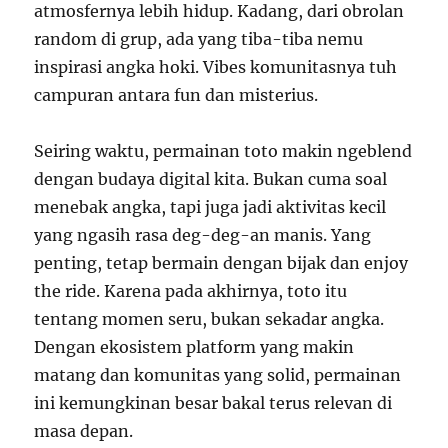
atmosfernya lebih hidup. Kadang, dari obrolan
random di grup, ada yang tiba-tiba nemu
inspirasi angka hoki. Vibes komunitasnya tuh
campuran antara fun dan misterius.
Seiring waktu, permainan toto makin ngeblend
dengan budaya digital kita. Bukan cuma soal
menebak angka, tapi juga jadi aktivitas kecil
yang ngasih rasa deg-deg-an manis. Yang
penting, tetap bermain dengan bijak dan enjoy
the ride. Karena pada akhirnya, toto itu
tentang momen seru, bukan sekadar angka.
Dengan ekosistem platform yang makin
matang dan komunitas yang solid, permainan
ini kemungkinan besar bakal terus relevan di
masa depan.