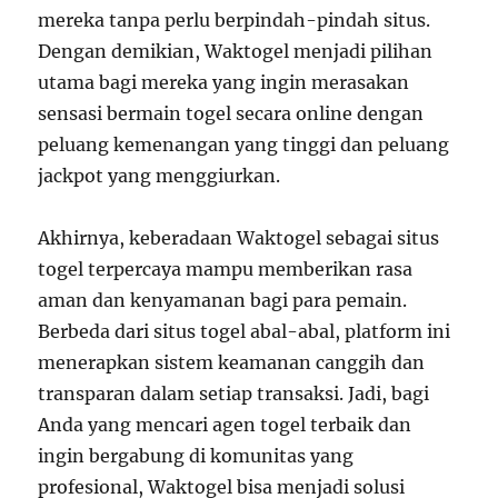
mereka tanpa perlu berpindah-pindah situs.
Dengan demikian, Waktogel menjadi pilihan
utama bagi mereka yang ingin merasakan
sensasi bermain togel secara online dengan
peluang kemenangan yang tinggi dan peluang
jackpot yang menggiurkan.
Akhirnya, keberadaan Waktogel sebagai situs
togel terpercaya mampu memberikan rasa
aman dan kenyamanan bagi para pemain.
Berbeda dari situs togel abal-abal, platform ini
menerapkan sistem keamanan canggih dan
transparan dalam setiap transaksi. Jadi, bagi
Anda yang mencari agen togel terbaik dan
ingin bergabung di komunitas yang
profesional, Waktogel bisa menjadi solusi