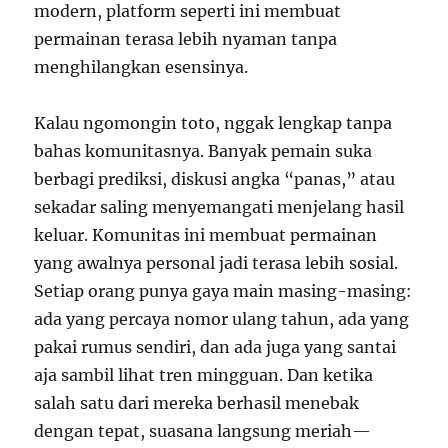
modern, platform seperti ini membuat
permainan terasa lebih nyaman tanpa
menghilangkan esensinya.
Kalau ngomongin toto, nggak lengkap tanpa
bahas komunitasnya. Banyak pemain suka
berbagi prediksi, diskusi angka “panas,” atau
sekadar saling menyemangati menjelang hasil
keluar. Komunitas ini membuat permainan
yang awalnya personal jadi terasa lebih sosial.
Setiap orang punya gaya main masing-masing:
ada yang percaya nomor ulang tahun, ada yang
pakai rumus sendiri, dan ada juga yang santai
aja sambil lihat tren mingguan. Dan ketika
salah satu dari mereka berhasil menebak
dengan tepat, suasana langsung meriah—