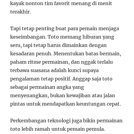
kayak nonton tim favorit menang di menit
terakhir.
Tapi tetap penting buat para pemain menjaga
keseimbangan. Toto memang hiburan yang
seru, tapi tetap harus dimainkan dengan
kesadaran penuh. Menentukan batas bermain,
paham ritme permainan, dan nggak terlalu
terbawa suasana adalah kunci supaya
pengalaman tetap positif. Anggap saja toto
sebagai permainan angka yang
menyenangkan, bukan kewajiban atau jalan
pintas untuk mendapatkan keuntungan cepat.
Perkembangan teknologi juga bikin permainan
toto lebih ramah untuk pemain pemula.