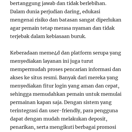
bertanggung jawab dan tidak berlebihan.
Dalam dunia perjudian daring, edukasi
mengenai risiko dan batasan sangat diperlukan
agar pemain tetap merasa nyaman dan tidak
terjebak dalam kebiasaan buruk.
Keberadaan meme4d dan platform serupa yang
menyediakan layanan ini juga turut
mempermudah proses pencarian informasi dan
akses ke situs resmi. Banyak dari mereka yang
menyediakan fitur login yang aman dan cepat,
sehingga memudahkan pemain untuk memulai
permainan kapan saja. Dengan sistem yang
terintegrasi dan user-friendly, para pengguna
dapat dengan mudah melakukan deposit,
penarikan, serta mengikuti berbagai promosi