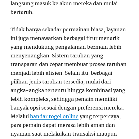
langsung masuk ke akun mereka dan mulai
bertaruh.
Tidak hanya sekadar permainan biasa, layanan
ini juga menawarkan berbagai fitur menarik
yang mendukung pengalaman bermain lebih
menyenangkan. Sistem taruhan yang
transparan dan cepat membuat proses taruhan
menjadi lebih efisien. Selain itu, berbagai
pilihan jenis taruhan tersedia, mulai dari
angka-angka tertentu hingga kombinasi yang
lebih kompleks, sehingga pemain memiliki
banyak opsi sesuai dengan preferensi mereka.
Melalui
bandar togel online
yang terpercaya,
para pemain dapat merasa lebih aman dan
nyaman saat melakukan transaksi maupun