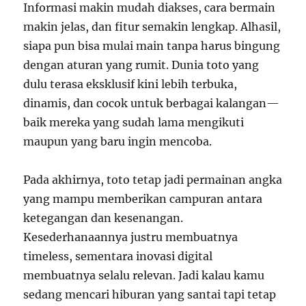
Informasi makin mudah diakses, cara bermain
makin jelas, dan fitur semakin lengkap. Alhasil,
siapa pun bisa mulai main tanpa harus bingung
dengan aturan yang rumit. Dunia toto yang
dulu terasa eksklusif kini lebih terbuka,
dinamis, dan cocok untuk berbagai kalangan—
baik mereka yang sudah lama mengikuti
maupun yang baru ingin mencoba.
Pada akhirnya, toto tetap jadi permainan angka
yang mampu memberikan campuran antara
ketegangan dan kesenangan.
Kesederhanaannya justru membuatnya
timeless, sementara inovasi digital
membuatnya selalu relevan. Jadi kalau kamu
sedang mencari hiburan yang santai tapi tetap