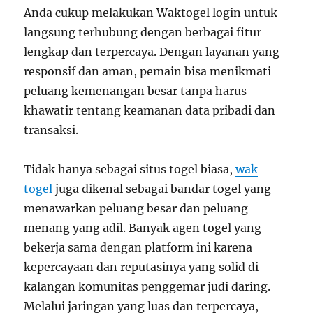
Anda cukup melakukan Waktogel login untuk
langsung terhubung dengan berbagai fitur
lengkap dan terpercaya. Dengan layanan yang
responsif dan aman, pemain bisa menikmati
peluang kemenangan besar tanpa harus
khawatir tentang keamanan data pribadi dan
transaksi.
Tidak hanya sebagai situs togel biasa,
wak
togel
juga dikenal sebagai bandar togel yang
menawarkan peluang besar dan peluang
menang yang adil. Banyak agen togel yang
bekerja sama dengan platform ini karena
kepercayaan dan reputasinya yang solid di
kalangan komunitas penggemar judi daring.
Melalui jaringan yang luas dan terpercaya,