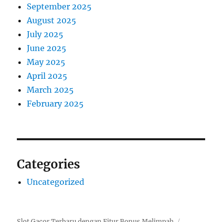
September 2025
August 2025
July 2025
June 2025
May 2025
April 2025
March 2025
February 2025
Categories
Uncategorized
Slot Gacor Terbaru dengan Fitur Bonus Melimpah