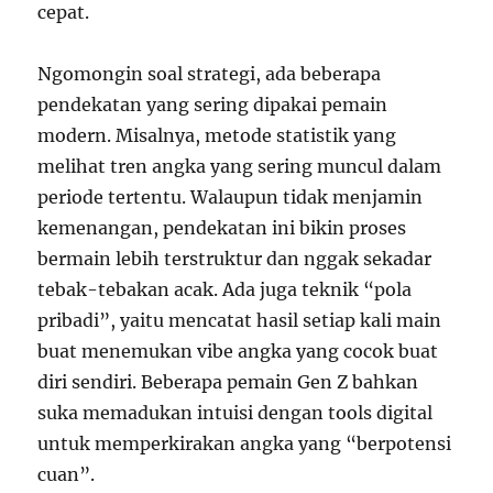
cepat.
Ngomongin soal strategi, ada beberapa
pendekatan yang sering dipakai pemain
modern. Misalnya, metode statistik yang
melihat tren angka yang sering muncul dalam
periode tertentu. Walaupun tidak menjamin
kemenangan, pendekatan ini bikin proses
bermain lebih terstruktur dan nggak sekadar
tebak-tebakan acak. Ada juga teknik “pola
pribadi”, yaitu mencatat hasil setiap kali main
buat menemukan vibe angka yang cocok buat
diri sendiri. Beberapa pemain Gen Z bahkan
suka memadukan intuisi dengan tools digital
untuk memperkirakan angka yang “berpotensi
cuan”.