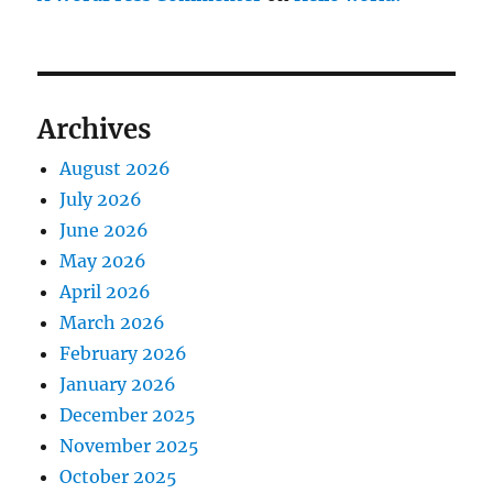
Archives
August 2026
July 2026
June 2026
May 2026
April 2026
March 2026
February 2026
January 2026
December 2025
November 2025
October 2025