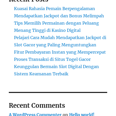
Kuasai Rahasia Pemain Berpengalaman
Mendapatkan Jackpot dan Bonus Melimpah
Tips Memilih Permainan dengan Peluang
Menang Tinggi di Kasino Digital
Pelajari Cara Mudah Mendapatkan Jackpot di
Slot Gacor yang Paling Menguntungkan
Fitur Pembayaran Instan yang Mempercepat
Proses Transaksi di Situs Togel Gacor
Keunggulan Bermain Slot Digital Dengan
Sistem Keamanan Terbaik
Recent Comments
A WordPress Commenter
on
Hello world!