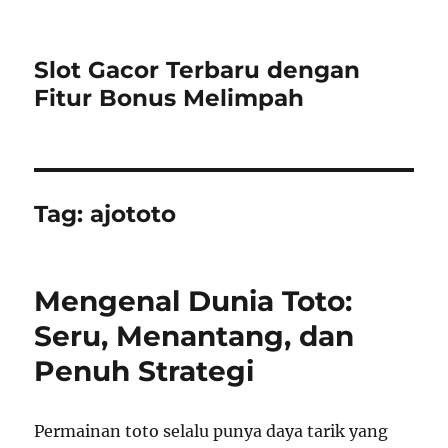
Slot Gacor Terbaru dengan
Fitur Bonus Melimpah
Tag:
ajototo
Mengenal Dunia Toto:
Seru, Menantang, dan
Penuh Strategi
Permainan toto selalu punya daya tarik yang