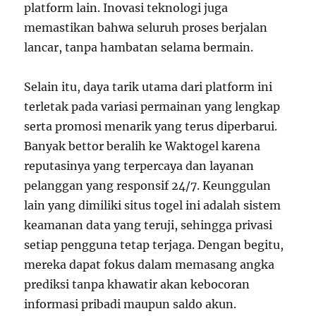
platform lain. Inovasi teknologi juga
memastikan bahwa seluruh proses berjalan
lancar, tanpa hambatan selama bermain.
Selain itu, daya tarik utama dari platform ini
terletak pada variasi permainan yang lengkap
serta promosi menarik yang terus diperbarui.
Banyak bettor beralih ke Waktogel karena
reputasinya yang terpercaya dan layanan
pelanggan yang responsif 24/7. Keunggulan
lain yang dimiliki situs togel ini adalah sistem
keamanan data yang teruji, sehingga privasi
setiap pengguna tetap terjaga. Dengan begitu,
mereka dapat fokus dalam memasang angka
prediksi tanpa khawatir akan kebocoran
informasi pribadi maupun saldo akun.