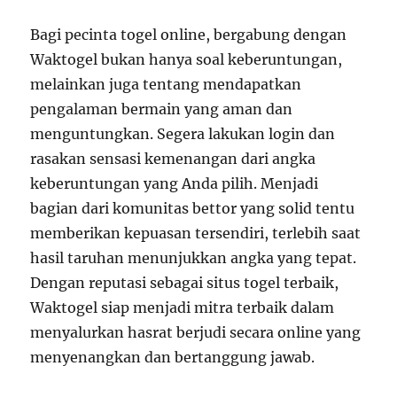
Bagi pecinta togel online, bergabung dengan
Waktogel bukan hanya soal keberuntungan,
melainkan juga tentang mendapatkan
pengalaman bermain yang aman dan
menguntungkan. Segera lakukan login dan
rasakan sensasi kemenangan dari angka
keberuntungan yang Anda pilih. Menjadi
bagian dari komunitas bettor yang solid tentu
memberikan kepuasan tersendiri, terlebih saat
hasil taruhan menunjukkan angka yang tepat.
Dengan reputasi sebagai situs togel terbaik,
Waktogel siap menjadi mitra terbaik dalam
menyalurkan hasrat berjudi secara online yang
menyenangkan dan bertanggung jawab.