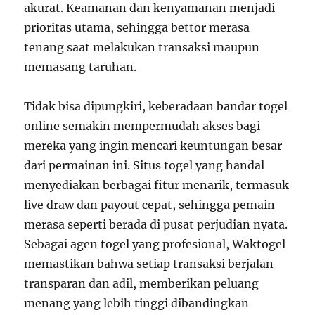
akurat. Keamanan dan kenyamanan menjadi
prioritas utama, sehingga bettor merasa
tenang saat melakukan transaksi maupun
memasang taruhan.
Tidak bisa dipungkiri, keberadaan bandar togel
online semakin mempermudah akses bagi
mereka yang ingin mencari keuntungan besar
dari permainan ini. Situs togel yang handal
menyediakan berbagai fitur menarik, termasuk
live draw dan payout cepat, sehingga pemain
merasa seperti berada di pusat perjudian nyata.
Sebagai agen togel yang profesional, Waktogel
memastikan bahwa setiap transaksi berjalan
transparan dan adil, memberikan peluang
menang yang lebih tinggi dibandingkan