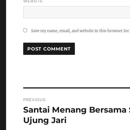
WEBSITE
Save my name, email, and website in this browser for
Post
PREVIOUS
navigation
Santai Menang Bersama S
Previous
post:
Ujung Jari