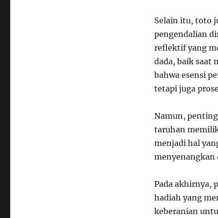
Selain itu, toto
pengendalian di
reflektif yang 
dada, baik saat
bahwa esensi pe
tetapi juga pros
Namun, penting 
taruhan memilik
menjadi hal yan
menyenangkan d
Pada akhirnya, 
hadiah yang men
keberanian unt