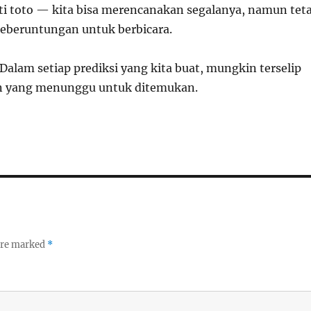
ti toto — kita bisa merencanakan segalanya, namun tet
keberuntungan untuk berbicara.
Dalam setiap prediksi yang kita buat, mungkin terselip
an yang menunggu untuk ditemukan.
 are marked
*