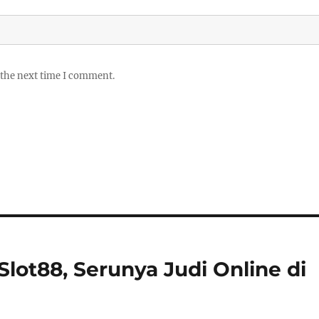
 the next time I comment.
lot88, Serunya Judi Online di