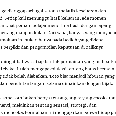
 juga dianggap sebagai sarana melatih kesabaran dan
ri. Setiap kali menunggu hasil keluaran, ada momen
membuat pemain belajar menerima hasil dengan lapang
 menang maupun kalah. Dari sana, banyak yang menyadar
rmainan ini bukan hanya pada hadiah yang didapat,
es berpikir dan pengambilan keputusan di baliknya.
diingat bahwa setiap bentuk permainan yang melibatk
i risiko. Itulah mengapa edukasi tentang batas bermain
g tidak boleh diabaikan. Toto bisa menjadi hiburan yang
an penuh tantangan, selama dimainkan dengan bijak.
pesona toto bukan hanya tentang angka yang cocok atau
anti, melainkan tentang sensasi, strategi, dan
uk mencoba. Permainan ini mengajarkan bahwa hidup p