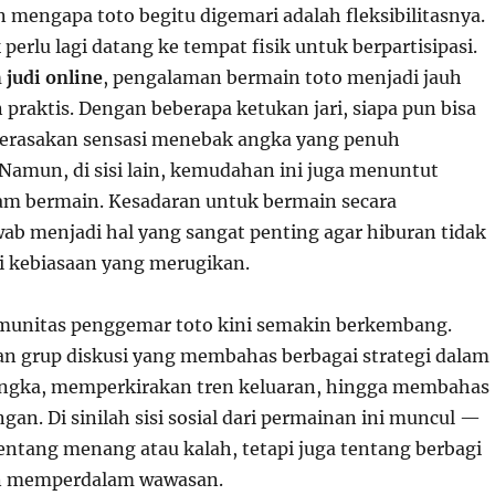
n mengapa toto begitu digemari adalah fleksibilitasnya.
 perlu lagi datang ke tempat fisik untuk berpartisipasi.
m
judi online
, pengalaman bermain toto menjadi jauh
praktis. Dengan beberapa ketukan jari, siapa pun bisa
merasakan sensasi menebak angka yang penuh
 Namun, di sisi lain, kemudahan ini juga menuntut
am bermain. Kesadaran untuk bermain secara
ab menjadi hal yang sangat penting agar hiburan tidak
 kebiasaan yang merugikan.
munitas penggemar toto kini semakin berkembang.
n grup diskusi yang membahas berbagai strategi dalam
ngka, memperkirakan tren keluaran, hingga membahas
gan. Di sinilah sisi sosial dari permainan ini muncul —
entang menang atau kalah, tetapi juga tentang berbagi
n memperdalam wawasan.