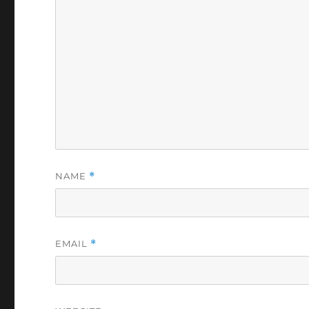
NAME
*
EMAIL
*