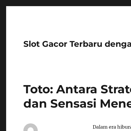
Slot Gacor Terbaru deng
Toto: Antara Stra
dan Sensasi Me
Dalam era hibur