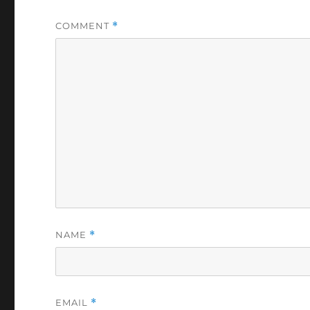
COMMENT
*
NAME
*
EMAIL
*