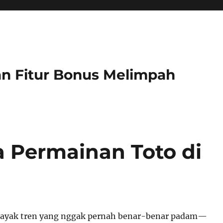
an Fitur Bonus Melimpah
 Permainan Toto di
 kayak tren yang nggak pernah benar-benar padam—