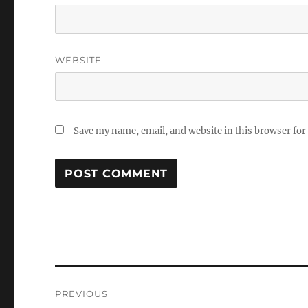
WEBSITE
Save my name, email, and website in this browser for
Post
PREVIOUS