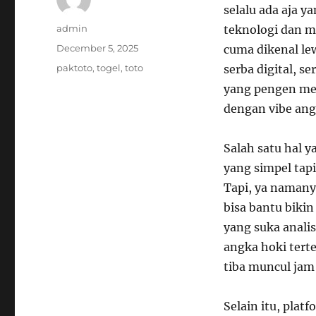
selalu ada aja 
Author
admin
teknologi dan m
Posted
December 5, 2025
cuma dikenal lew
on
Tags
paktoto
,
togel
,
toto
serba digital, s
yang pengen me
dengan vibe an
Salah satu hal y
yang simpel tapi
Tapi, ya namanya
bisa bantu biki
yang suka analis
angka hoki terte
tiba muncul jam 
Selain itu, pla