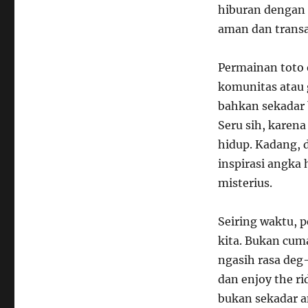
hiburan dengan p
aman dan transak
Permainan toto o
komunitas atau 
bahkan sekadar 
Seru sih, karena
hidup. Kadang, 
inspirasi angka
misterius.
Seiring waktu, 
kita. Bukan cuma
ngasih rasa deg
dan enjoy the ri
bukan sekadar 