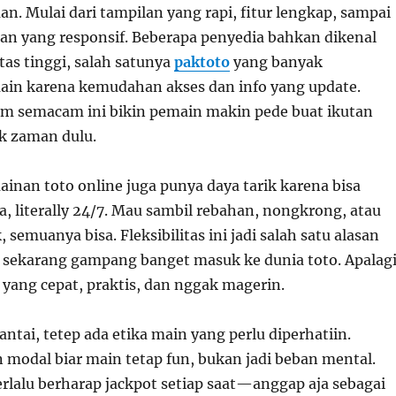
n. Mulai dari tampilan yang rapi, fitur lengkap, sampai
an yang responsif. Beberapa penyedia bahkan dikenal
tas tinggi, salah satunya
paktoto
yang banyak
ain karena kemudahan akses dan info yang update.
rm semacam ini bikin pemain makin pede buat ikutan
ak zaman dulu.
rmainan toto online juga punya daya tarik karena bisa
a, literally 24/7. Mau sambil rebahan, nongkrong, atau
 semuanya bisa. Fleksibilitas ini jadi salah satu alasan
 sekarang gampang banget masuk ke dunia toto. Apalag
 yang cepat, praktis, dan nggak magerin.
ntai, tetep ada etika main yang perlu diperhatiin.
 modal biar main tetap fun, bukan jadi beban mental.
erlalu berharap jackpot setiap saat—anggap aja sebagai