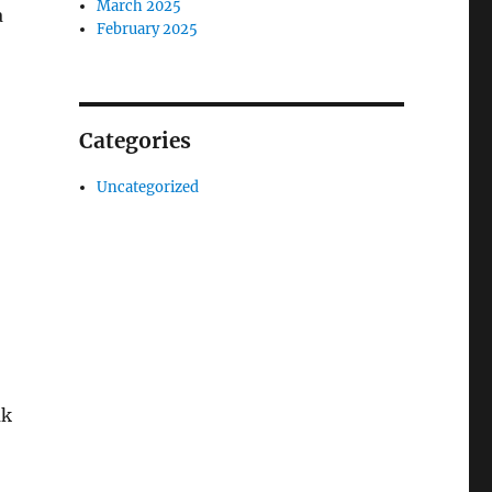
March 2025
a
February 2025
Categories
Uncategorized
ak