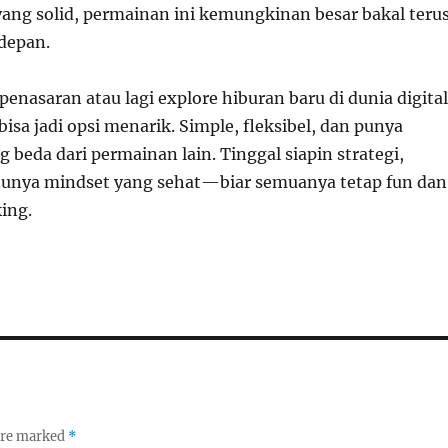
ang solid, permainan ini kemungkinan besar bakal teru
 depan.
penasaran atau lagi explore hiburan baru di dunia digital
isa jadi opsi menarik. Simple, fleksibel, dan punya
g beda dari permainan lain. Tinggal siapin strategi,
ntunya mindset yang sehat—biar semuanya tetap fun dan
ing.
 are marked
*