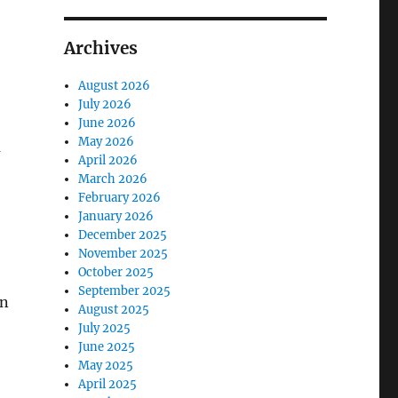
Archives
August 2026
July 2026
June 2026
May 2026
a
April 2026
March 2026
February 2026
January 2026
December 2025
November 2025
October 2025
September 2025
an
August 2025
July 2025
June 2025
May 2025
April 2025