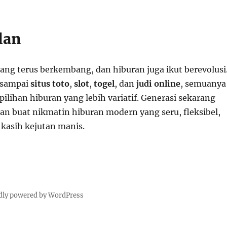
lan
ang terus berkembang, dan hiburan juga ikut berevolusi
 sampai
situs toto
,
slot
,
togel
, dan
judi online
, semuanya
pilihan hiburan yang lebih variatif. Generasi sekarang
n buat nikmatin hiburan modern yang seru, fleksibel,
 kasih kejutan manis.
dly powered by WordPress