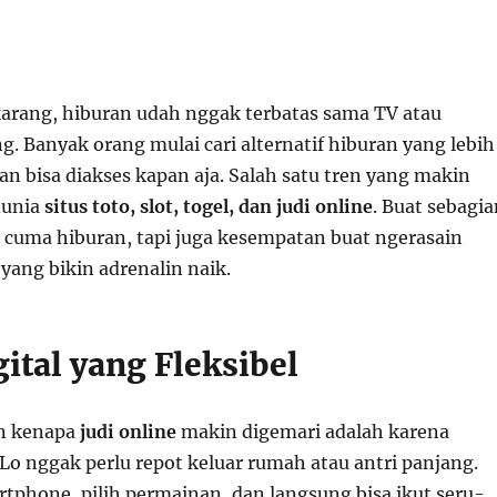
ekarang, hiburan udah nggak terbatas sama TV atau
. Banyak orang mulai cari alternatif hiburan yang lebih
 dan bisa diakses kapan aja. Salah satu tren yang makin
dunia
situs toto, slot, togel, dan judi online
. Buat sebagia
n cuma hiburan, tapi juga kesempatan buat ngerasain
yang bikin adrenalin naik.
ital yang Fleksibel
an kenapa
judi online
makin digemari adalah karena
. Lo nggak perlu repot keluar rumah atau antri panjang.
tphone, pilih permainan, dan langsung bisa ikut seru-