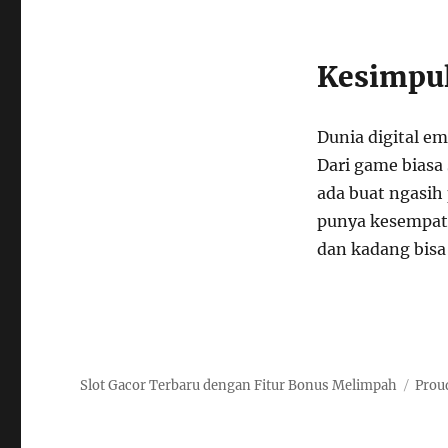
Kesimpu
Dunia digital em
Dari game biasa
ada buat ngasih 
punya kesempata
dan kadang bisa
Slot Gacor Terbaru dengan Fitur Bonus Melimpah
Prou