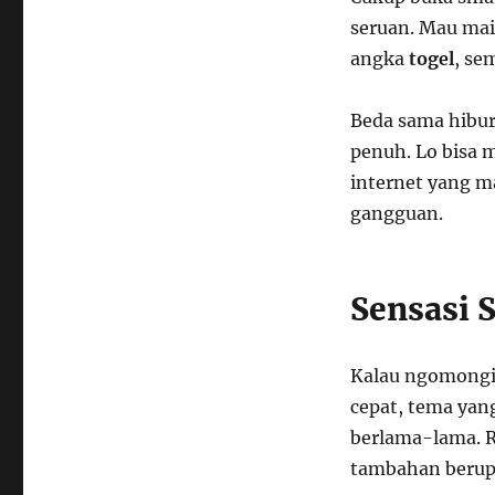
seruan. Mau ma
angka
togel
, se
Beda sama hibur
penuh. Lo bisa 
internet yang m
gangguan.
Sensasi S
Kalau ngomongin
cepat, tema yan
berlama-lama. R
tambahan berupa