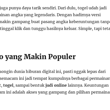
juga punya daya tarik sendiri. Dari dulu, togel udah jadi
ainan angka yang legendaris. Dengan hadirnya versi
 makin gampang buat pasang angka keberuntungan tanp
 tinggal klik dan tunggu hasilnya keluar. Simple, tapi tet
to yang Makin Populer
ngin dunia hiburan digital ini, pasti nggak lepas dari
s semacam ini jadi tempat kumpulnya berbagai permaina
t
,
togel
, sampai bentuk
judi online
lainnya. Keuntungan
cam ini adalah akses yang gampang dan pilihan permain