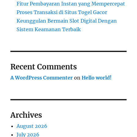
Fitur Pembayaran Instan yang Mempercepat
Proses Transaksi di Situs Togel Gacor
Keunggulan Bermain Slot Digital Dengan
Sistem Keamanan Terbaik
Recent Comments
A WordPress Commenter
on
Hello world!
Archives
August 2026
July 2026