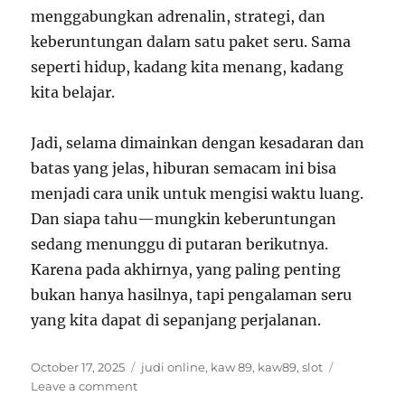
menggabungkan adrenalin, strategi, dan
keberuntungan dalam satu paket seru. Sama
seperti hidup, kadang kita menang, kadang
kita belajar.
Jadi, selama dimainkan dengan kesadaran dan
batas yang jelas, hiburan semacam ini bisa
menjadi cara unik untuk mengisi waktu luang.
Dan siapa tahu—mungkin keberuntungan
sedang menunggu di putaran berikutnya.
Karena pada akhirnya, yang paling penting
bukan hanya hasilnya, tapi pengalaman seru
yang kita dapat di sepanjang perjalanan.
Posted
Tags
October 17, 2025
judi online
,
kaw 89
,
kaw89
,
slot
on
on
Leave a comment
Saat