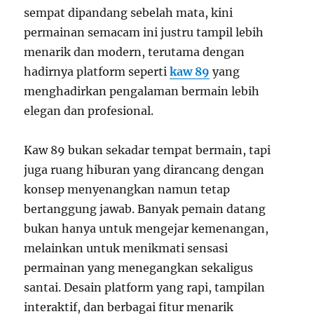
sempat dipandang sebelah mata, kini
permainan semacam ini justru tampil lebih
menarik dan modern, terutama dengan
hadirnya platform seperti
kaw 89
yang
menghadirkan pengalaman bermain lebih
elegan dan profesional.
Kaw 89 bukan sekadar tempat bermain, tapi
juga ruang hiburan yang dirancang dengan
konsep menyenangkan namun tetap
bertanggung jawab. Banyak pemain datang
bukan hanya untuk mengejar kemenangan,
melainkan untuk menikmati sensasi
permainan yang menegangkan sekaligus
santai. Desain platform yang rapi, tampilan
interaktif, dan berbagai fitur menarik