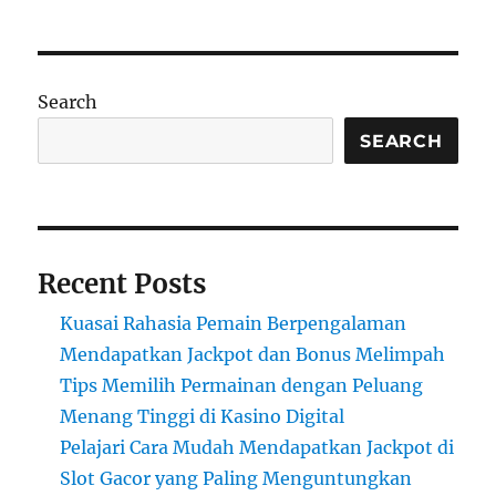
Hoki
Menyapa:
Cerita
di
Search
Balik
Keseruan
SEARCH
Hiburan
Modern
Recent Posts
Kuasai Rahasia Pemain Berpengalaman
Mendapatkan Jackpot dan Bonus Melimpah
Tips Memilih Permainan dengan Peluang
Menang Tinggi di Kasino Digital
Pelajari Cara Mudah Mendapatkan Jackpot di
Slot Gacor yang Paling Menguntungkan