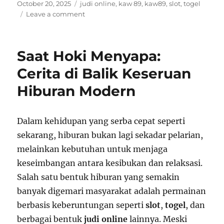
Posted
Tags
October 20, 2025
judi online
,
kaw 89
,
kaw89
,
slot
,
togel
on
on
Leave a comment
Keseruan
Hiburan
Malam
Saat Hoki Menyapa:
yang
Tidak
Cerita di Balik Keseruan
Pernah
Hiburan Modern
Membosankan
Dalam kehidupan yang serba cepat seperti
sekarang, hiburan bukan lagi sekadar pelarian,
melainkan kebutuhan untuk menjaga
keseimbangan antara kesibukan dan relaksasi.
Salah satu bentuk hiburan yang semakin
banyak digemari masyarakat adalah permainan
berbasis keberuntungan seperti
slot
,
togel
, dan
berbagai bentuk
judi online
lainnya. Meski