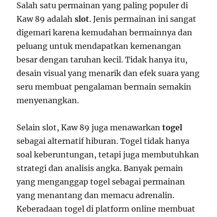
Salah satu permainan yang paling populer di
Kaw 89 adalah
slot
. Jenis permainan ini sangat
digemari karena kemudahan bermainnya dan
peluang untuk mendapatkan kemenangan
besar dengan taruhan kecil. Tidak hanya itu,
desain visual yang menarik dan efek suara yang
seru membuat pengalaman bermain semakin
menyenangkan.
Selain slot, Kaw 89 juga menawarkan
togel
sebagai alternatif hiburan. Togel tidak hanya
soal keberuntungan, tetapi juga membutuhkan
strategi dan analisis angka. Banyak pemain
yang menganggap togel sebagai permainan
yang menantang dan memacu adrenalin.
Keberadaan togel di platform online membuat