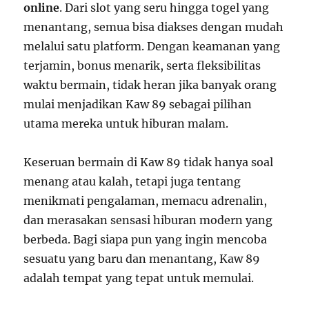
online
. Dari slot yang seru hingga togel yang
menantang, semua bisa diakses dengan mudah
melalui satu platform. Dengan keamanan yang
terjamin, bonus menarik, serta fleksibilitas
waktu bermain, tidak heran jika banyak orang
mulai menjadikan Kaw 89 sebagai pilihan
utama mereka untuk hiburan malam.
Keseruan bermain di Kaw 89 tidak hanya soal
menang atau kalah, tetapi juga tentang
menikmati pengalaman, memacu adrenalin,
dan merasakan sensasi hiburan modern yang
berbeda. Bagi siapa pun yang ingin mencoba
sesuatu yang baru dan menantang, Kaw 89
adalah tempat yang tepat untuk memulai.