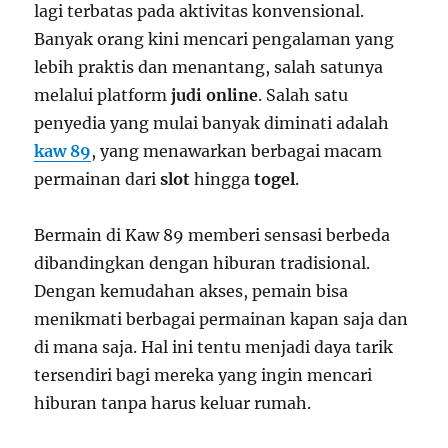
lagi terbatas pada aktivitas konvensional.
Banyak orang kini mencari pengalaman yang
lebih praktis dan menantang, salah satunya
melalui platform
judi online
. Salah satu
penyedia yang mulai banyak diminati adalah
kaw 89
, yang menawarkan berbagai macam
permainan dari
slot
hingga
togel
.
Bermain di Kaw 89 memberi sensasi berbeda
dibandingkan dengan hiburan tradisional.
Dengan kemudahan akses, pemain bisa
menikmati berbagai permainan kapan saja dan
di mana saja. Hal ini tentu menjadi daya tarik
tersendiri bagi mereka yang ingin mencari
hiburan tanpa harus keluar rumah.