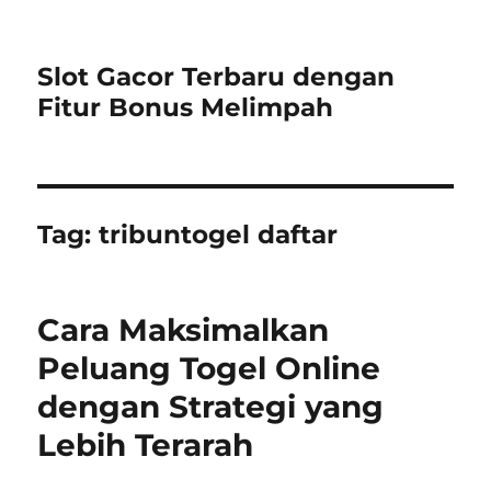
Slot Gacor Terbaru dengan
Fitur Bonus Melimpah
Tag:
tribuntogel daftar
Cara Maksimalkan
Peluang Togel Online
dengan Strategi yang
Lebih Terarah