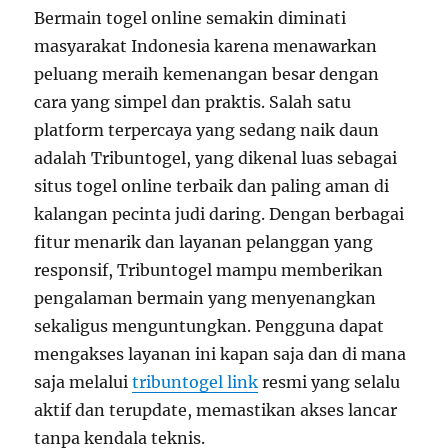
Bermain togel online semakin diminati
masyarakat Indonesia karena menawarkan
peluang meraih kemenangan besar dengan
cara yang simpel dan praktis. Salah satu
platform terpercaya yang sedang naik daun
adalah Tribuntogel, yang dikenal luas sebagai
situs togel online terbaik dan paling aman di
kalangan pecinta judi daring. Dengan berbagai
fitur menarik dan layanan pelanggan yang
responsif, Tribuntogel mampu memberikan
pengalaman bermain yang menyenangkan
sekaligus menguntungkan. Pengguna dapat
mengakses layanan ini kapan saja dan di mana
saja melalui
tribuntogel link
resmi yang selalu
aktif dan terupdate, memastikan akses lancar
tanpa kendala teknis.