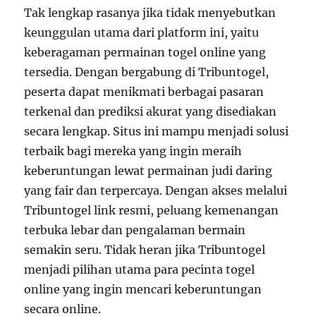
Tak lengkap rasanya jika tidak menyebutkan
keunggulan utama dari platform ini, yaitu
keberagaman permainan togel online yang
tersedia. Dengan bergabung di Tribuntogel,
peserta dapat menikmati berbagai pasaran
terkenal dan prediksi akurat yang disediakan
secara lengkap. Situs ini mampu menjadi solusi
terbaik bagi mereka yang ingin meraih
keberuntungan lewat permainan judi daring
yang fair dan terpercaya. Dengan akses melalui
Tribuntogel link resmi, peluang kemenangan
terbuka lebar dan pengalaman bermain
semakin seru. Tidak heran jika Tribuntogel
menjadi pilihan utama para pecinta togel
online yang ingin mencari keberuntungan
secara online.