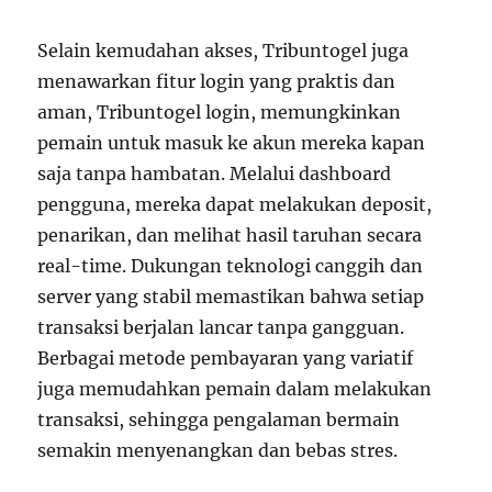
Selain kemudahan akses, Tribuntogel juga
menawarkan fitur login yang praktis dan
aman, Tribuntogel login, memungkinkan
pemain untuk masuk ke akun mereka kapan
saja tanpa hambatan. Melalui dashboard
pengguna, mereka dapat melakukan deposit,
penarikan, dan melihat hasil taruhan secara
real-time. Dukungan teknologi canggih dan
server yang stabil memastikan bahwa setiap
transaksi berjalan lancar tanpa gangguan.
Berbagai metode pembayaran yang variatif
juga memudahkan pemain dalam melakukan
transaksi, sehingga pengalaman bermain
semakin menyenangkan dan bebas stres.