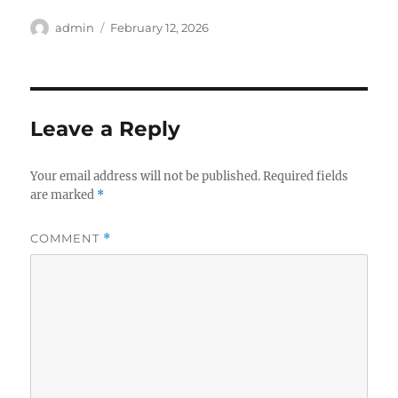
Author
Posted
admin
February 12, 2026
on
Leave a Reply
Your email address will not be published.
Required fields
are marked
*
COMMENT
*