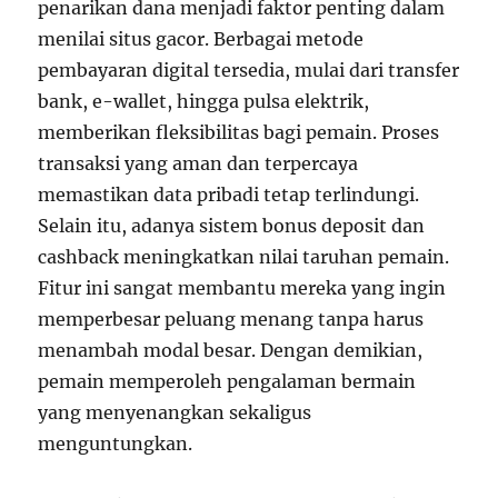
penarikan dana menjadi faktor penting dalam
menilai situs gacor. Berbagai metode
pembayaran digital tersedia, mulai dari transfer
bank, e-wallet, hingga pulsa elektrik,
memberikan fleksibilitas bagi pemain. Proses
transaksi yang aman dan terpercaya
memastikan data pribadi tetap terlindungi.
Selain itu, adanya sistem bonus deposit dan
cashback meningkatkan nilai taruhan pemain.
Fitur ini sangat membantu mereka yang ingin
memperbesar peluang menang tanpa harus
menambah modal besar. Dengan demikian,
pemain memperoleh pengalaman bermain
yang menyenangkan sekaligus
menguntungkan.