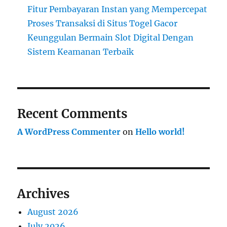
Fitur Pembayaran Instan yang Mempercepat
Proses Transaksi di Situs Togel Gacor
Keunggulan Bermain Slot Digital Dengan
Sistem Keamanan Terbaik
Recent Comments
A WordPress Commenter
on
Hello world!
Archives
August 2026
July 2026