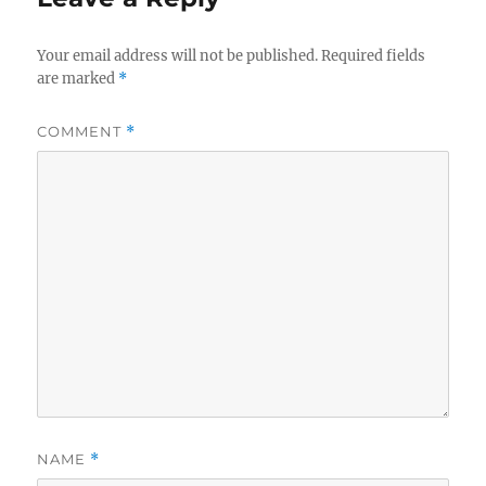
Your email address will not be published.
Required fields
are marked
*
COMMENT
*
NAME
*