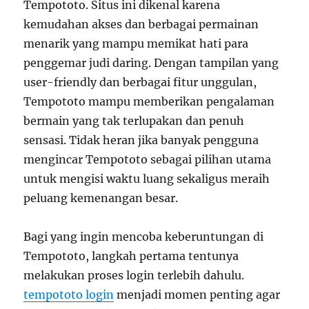
Tempototo. Situs ini dikenal karena
kemudahan akses dan berbagai permainan
menarik yang mampu memikat hati para
penggemar judi daring. Dengan tampilan yang
user-friendly dan berbagai fitur unggulan,
Tempototo mampu memberikan pengalaman
bermain yang tak terlupakan dan penuh
sensasi. Tidak heran jika banyak pengguna
mengincar Tempototo sebagai pilihan utama
untuk mengisi waktu luang sekaligus meraih
peluang kemenangan besar.
Bagi yang ingin mencoba keberuntungan di
Tempototo, langkah pertama tentunya
melakukan proses login terlebih dahulu.
tempototo login
menjadi momen penting agar