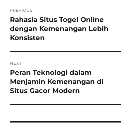
Post
PREVIOUS
navigation
Rahasia Situs Togel Online
Previous
post:
dengan Kemenangan Lebih
Konsisten
NEXT
Peran Teknologi dalam
Next
post:
Menjamin Kemenangan di
Situs Gacor Modern