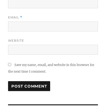
EMAIL
*
WEBSITE
Save my name, email, and website in this browser for
the next time I comment.