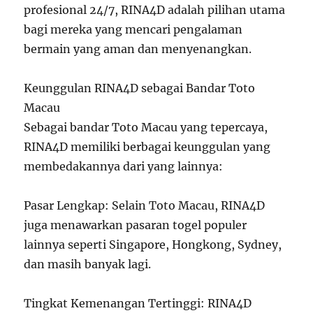
profesional 24/7, RINA4D adalah pilihan utama
bagi mereka yang mencari pengalaman
bermain yang aman dan menyenangkan.
Keunggulan RINA4D sebagai Bandar Toto
Macau
Sebagai bandar Toto Macau yang tepercaya,
RINA4D memiliki berbagai keunggulan yang
membedakannya dari yang lainnya:
Pasar Lengkap: Selain Toto Macau, RINA4D
juga menawarkan pasaran togel populer
lainnya seperti Singapore, Hongkong, Sydney,
dan masih banyak lagi.
Tingkat Kemenangan Tertinggi: RINA4D