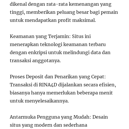
dikenal dengan rata-rata kemenangan yang
tinggi, memberikan peluang besar bagi pemain
untuk mendapatkan profit maksimal.
Keamanan yang Terjamin: Situs ini
menerapkan teknologi keamanan terbaru
dengan enkripsi untuk melindungi data dan
transaksi anggotanya.
Proses Deposit dan Penarikan yang Cepat:
Transaksi di RINA4D dijalankan secara efisien,
biasanya hanya memerlukan beberapa menit
untuk menyelesaikannya.
Antarmuka Pengguna yang Mudah: Desain
situs yang modern dan sederhana