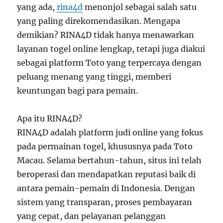
yang ada,
rina4d
menonjol sebagai salah satu
yang paling direkomendasikan. Mengapa
demikian? RINA4D tidak hanya menawarkan
layanan togel online lengkap, tetapi juga diakui
sebagai platform Toto yang terpercaya dengan
peluang menang yang tinggi, memberi
keuntungan bagi para pemain.
Apa itu RINA4D?
RINA4D adalah platform judi online yang fokus
pada permainan togel, khususnya pada Toto
Macau. Selama bertahun-tahun, situs ini telah
beroperasi dan mendapatkan reputasi baik di
antara pemain-pemain di Indonesia. Dengan
sistem yang transparan, proses pembayaran
yang cepat, dan pelayanan pelanggan