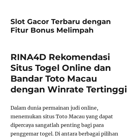
Slot Gacor Terbaru dengan
Fitur Bonus Melimpah
RINA4D Rekomendasi
Situs Togel Online dan
Bandar Toto Macau
dengan Winrate Tertinggi
Dalam dunia permainan judi online,
menemukan situs Toto Macau yang dapat
dipercaya sangatlah penting bagi para
penggemar togel. Di antara berbagai pilihan