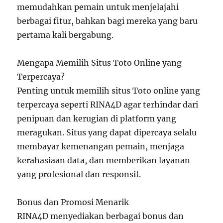
memudahkan pemain untuk menjelajahi
berbagai fitur, bahkan bagi mereka yang baru
pertama kali bergabung.
Mengapa Memilih Situs Toto Online yang
Terpercaya?
Penting untuk memilih situs Toto online yang
terpercaya seperti RINA4D agar terhindar dari
penipuan dan kerugian di platform yang
meragukan. Situs yang dapat dipercaya selalu
membayar kemenangan pemain, menjaga
kerahasiaan data, dan memberikan layanan
yang profesional dan responsif.
Bonus dan Promosi Menarik
RINA4D menyediakan berbagai bonus dan