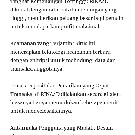
Tingkat Kemenangan Tertinggi: RINA4D
dikenal dengan rata-rata kemenangan yang
tinggi, memberikan peluang besar bagi pemain
untuk mendapatkan profit maksimal.
Keamanan yang Terjamin: Situs ini
menerapkan teknologi keamanan terbaru
dengan enkripsi untuk melindungi data dan
transaksi anggotanya.
Proses Deposit dan Penarikan yang Cepat:
Transaksi di RINA4D dijalankan secara efisien,
biasanya hanya memerlukan beberapa menit
untuk menyelesaikannya.
Antarmuka Pengguna yang Mudah: Desain