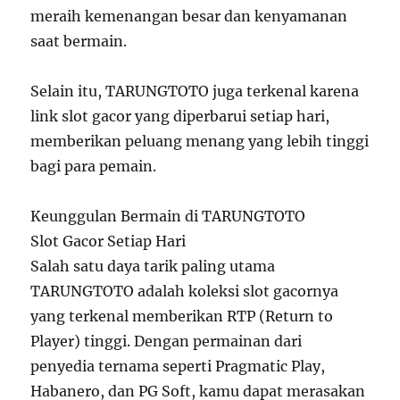
meraih kemenangan besar dan kenyamanan
saat bermain.
Selain itu, TARUNGTOTO juga terkenal karena
link slot gacor yang diperbarui setiap hari,
memberikan peluang menang yang lebih tinggi
bagi para pemain.
Keunggulan Bermain di TARUNGTOTO
Slot Gacor Setiap Hari
Salah satu daya tarik paling utama
TARUNGTOTO adalah koleksi slot gacornya
yang terkenal memberikan RTP (Return to
Player) tinggi. Dengan permainan dari
penyedia ternama seperti Pragmatic Play,
Habanero, dan PG Soft, kamu dapat merasakan