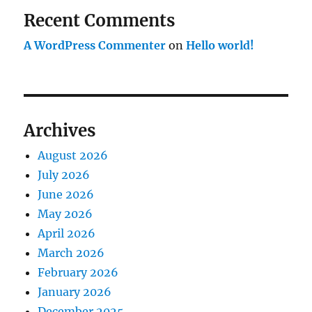
Recent Comments
A WordPress Commenter
on
Hello world!
Archives
August 2026
July 2026
June 2026
May 2026
April 2026
March 2026
February 2026
January 2026
December 2025