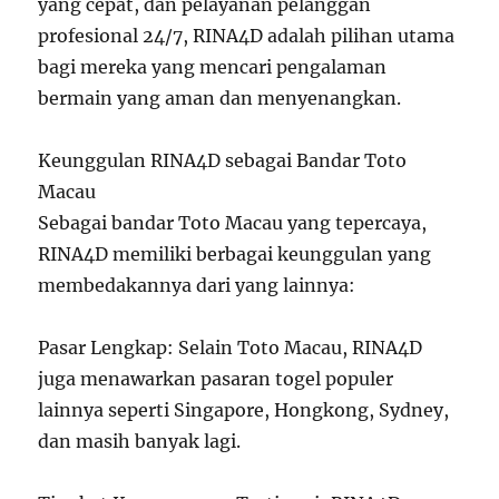
yang cepat, dan pelayanan pelanggan
profesional 24/7, RINA4D adalah pilihan utama
bagi mereka yang mencari pengalaman
bermain yang aman dan menyenangkan.
Keunggulan RINA4D sebagai Bandar Toto
Macau
Sebagai bandar Toto Macau yang tepercaya,
RINA4D memiliki berbagai keunggulan yang
membedakannya dari yang lainnya:
Pasar Lengkap: Selain Toto Macau, RINA4D
juga menawarkan pasaran togel populer
lainnya seperti Singapore, Hongkong, Sydney,
dan masih banyak lagi.