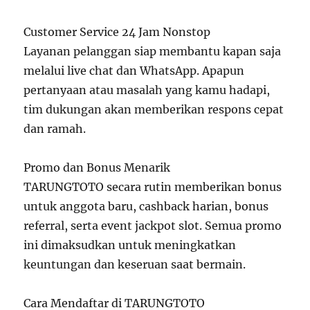
Customer Service 24 Jam Nonstop
Layanan pelanggan siap membantu kapan saja
melalui live chat dan WhatsApp. Apapun
pertanyaan atau masalah yang kamu hadapi,
tim dukungan akan memberikan respons cepat
dan ramah.
Promo dan Bonus Menarik
TARUNGTOTO secara rutin memberikan bonus
untuk anggota baru, cashback harian, bonus
referral, serta event jackpot slot. Semua promo
ini dimaksudkan untuk meningkatkan
keuntungan dan keseruan saat bermain.
Cara Mendaftar di TARUNGTOTO