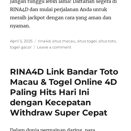
Jangan tunggu lebih lama! Daftarlah segera di
RINA4D dan mulai perjalanan Anda untuk
meraih jackpot dengan cara yang aman dan
nyaman.
Posted
Tags
April 5, 2025
rina4d
,
situs macau
,
situs togel
,
situs toto
,
on
on
togel gacor
Leave a comment
RINA4D
Rekomendasi
Situs
RINA4D Link Bandar Toto
Togel
Online
Macau & Togel Online 4D
dan
Paling Hits Hari Ini
Bandar
Toto
dengan Kecepatan
Macau
dengan
Withdraw Super Cepat
Winrate
Tertinggi
Dalam dunia permainan daring, para