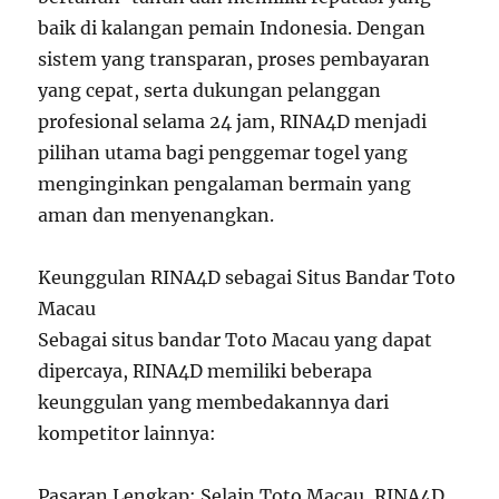
baik di kalangan pemain Indonesia. Dengan
sistem yang transparan, proses pembayaran
yang cepat, serta dukungan pelanggan
profesional selama 24 jam, RINA4D menjadi
pilihan utama bagi penggemar togel yang
menginginkan pengalaman bermain yang
aman dan menyenangkan.
Keunggulan RINA4D sebagai Situs Bandar Toto
Macau
Sebagai situs bandar Toto Macau yang dapat
dipercaya, RINA4D memiliki beberapa
keunggulan yang membedakannya dari
kompetitor lainnya:
Pasaran Lengkap: Selain Toto Macau, RINA4D