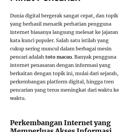
Dunia digital bergerak sangat cepat, dan topik
yang berhasil menarik perhatian pengguna
internet biasanya langsung melesat ke jajaran
kata kunci populer. Salah satu istilah yang
cukup sering muncul dalam berbagai mesin
pencari adalah
toto macau
. Banyak pengguna
internet penasaran dengan informasi yang
berkaitan dengan topik ini, mulai dari sejarah,
perkembangan platform digital, hingga tren
pencarian yang terus meningkat dari waktu ke
waktu.
Perkembangan Internet yang
Memperluas Akses Informasi