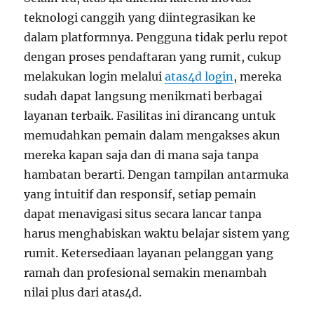
teknologi canggih yang diintegrasikan ke
dalam platformnya. Pengguna tidak perlu repot
dengan proses pendaftaran yang rumit, cukup
melakukan login melalui
atas4d login
, mereka
sudah dapat langsung menikmati berbagai
layanan terbaik. Fasilitas ini dirancang untuk
memudahkan pemain dalam mengakses akun
mereka kapan saja dan di mana saja tanpa
hambatan berarti. Dengan tampilan antarmuka
yang intuitif dan responsif, setiap pemain
dapat menavigasi situs secara lancar tanpa
harus menghabiskan waktu belajar sistem yang
rumit. Ketersediaan layanan pelanggan yang
ramah dan profesional semakin menambah
nilai plus dari atas4d.