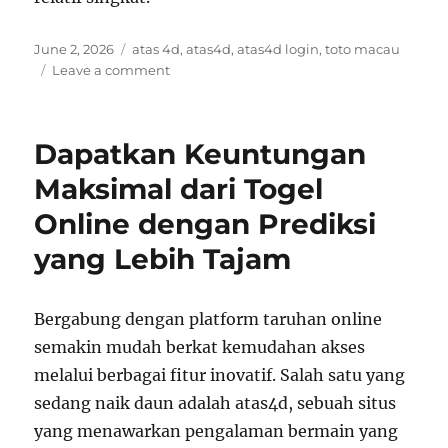
Posted
Tags
June 2, 2026
atas 4d
,
atas4d
,
atas4d login
,
toto macau
on
on
Leave a comment
Bandar
Togel
Online
Dapatkan Keuntungan
dan
Toto
Maksimal dari Togel
Macau
Online dengan Prediksi
4D:
Menyingkap
yang Lebih Tajam
Faktor
yang
Mendorong
Bergabung dengan platform taruhan online
Tingginya
Minat
semakin mudah berkat kemudahan akses
Pencarian
melalui berbagai fitur inovatif. Salah satu yang
sedang naik daun adalah atas4d, sebuah situs
yang menawarkan pengalaman bermain yang