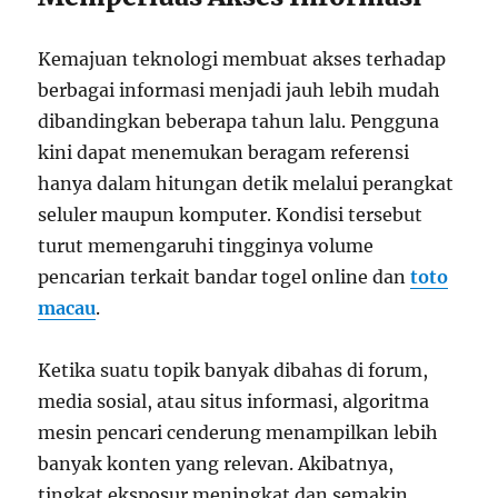
Kemajuan teknologi membuat akses terhadap
berbagai informasi menjadi jauh lebih mudah
dibandingkan beberapa tahun lalu. Pengguna
kini dapat menemukan beragam referensi
hanya dalam hitungan detik melalui perangkat
seluler maupun komputer. Kondisi tersebut
turut memengaruhi tingginya volume
pencarian terkait bandar togel online dan
toto
macau
.
Ketika suatu topik banyak dibahas di forum,
media sosial, atau situs informasi, algoritma
mesin pencari cenderung menampilkan lebih
banyak konten yang relevan. Akibatnya,
tingkat eksposur meningkat dan semakin