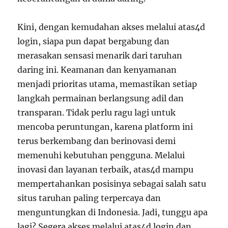
Kini, dengan kemudahan akses melalui atas4d
login, siapa pun dapat bergabung dan
merasakan sensasi menarik dari taruhan
daring ini. Keamanan dan kenyamanan
menjadi prioritas utama, memastikan setiap
langkah permainan berlangsung adil dan
transparan. Tidak perlu ragu lagi untuk
mencoba peruntungan, karena platform ini
terus berkembang dan berinovasi demi
memenuhi kebutuhan pengguna. Melalui
inovasi dan layanan terbaik, atas4d mampu
mempertahankan posisinya sebagai salah satu
situs taruhan paling terpercaya dan
menguntungkan di Indonesia. Jadi, tunggu apa
lagi? Segera akses melalui atas4d login dan