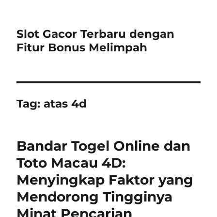
Slot Gacor Terbaru dengan
Fitur Bonus Melimpah
Tag:
atas 4d
Bandar Togel Online dan
Toto Macau 4D:
Menyingkap Faktor yang
Mendorong Tingginya
Minat Pencarian