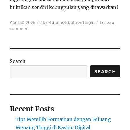
buktikan sendiri keunggulan yang ditawarkan!
Posted
Tags
April 30, 2026
atas 4d
,
atas4d
,
atas4d login
Leave a
on
on
comment
Bongkar
Rahasia
Menang
Mudah
di
Search
Bandar
Togel
SEARCH
Online
Resmi
dengan
Pendekatan
Modern
Recent Posts
Tips Memilih Permainan dengan Peluang
Menang Tinggi di Kasino Digital