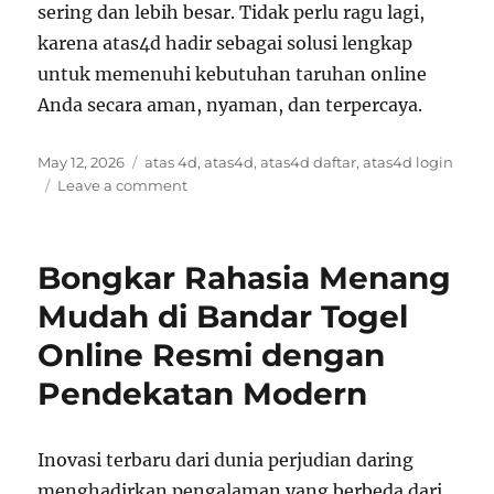
sering dan lebih besar. Tidak perlu ragu lagi,
karena atas4d hadir sebagai solusi lengkap
untuk memenuhi kebutuhan taruhan online
Anda secara aman, nyaman, dan terpercaya.
Posted
Tags
May 12, 2026
atas 4d
,
atas4d
,
atas4d daftar
,
atas4d login
on
on
Leave a comment
Dapatkan
Keuntungan
Maksimal
Bongkar Rahasia Menang
dari
Togel
Mudah di Bandar Togel
Online
Online Resmi dengan
dengan
Prediksi
Pendekatan Modern
yang
Lebih
Tajam
Inovasi terbaru dari dunia perjudian daring
menghadirkan pengalaman yang berbeda dari