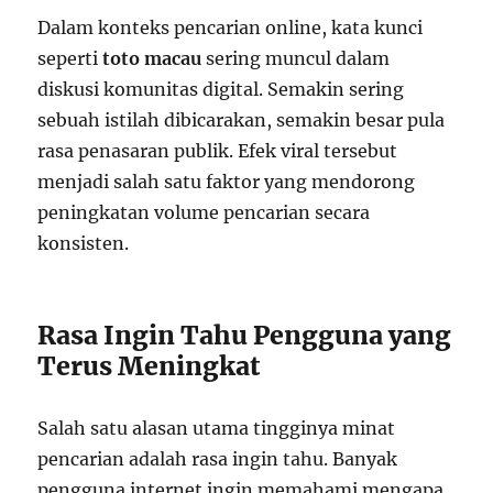
Dalam konteks pencarian online, kata kunci
seperti
toto macau
sering muncul dalam
diskusi komunitas digital. Semakin sering
sebuah istilah dibicarakan, semakin besar pula
rasa penasaran publik. Efek viral tersebut
menjadi salah satu faktor yang mendorong
peningkatan volume pencarian secara
konsisten.
Rasa Ingin Tahu Pengguna yang
Terus Meningkat
Salah satu alasan utama tingginya minat
pencarian adalah rasa ingin tahu. Banyak
pengguna internet ingin memahami mengapa