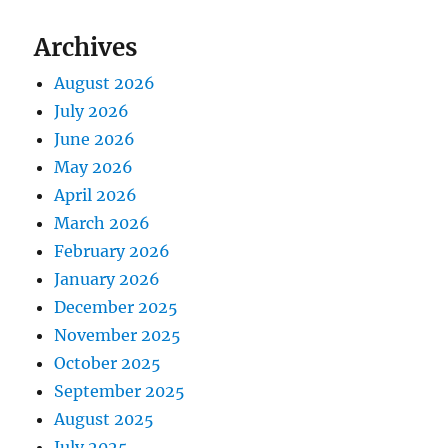
Archives
August 2026
July 2026
June 2026
May 2026
April 2026
March 2026
February 2026
January 2026
December 2025
November 2025
October 2025
September 2025
August 2025
July 2025