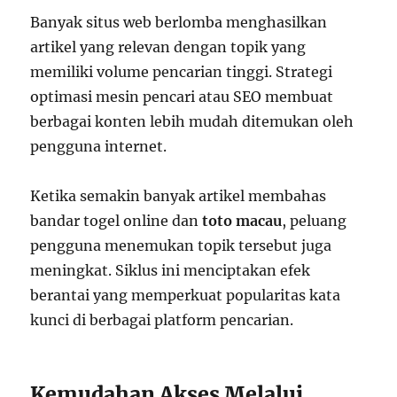
Banyak situs web berlomba menghasilkan
artikel yang relevan dengan topik yang
memiliki volume pencarian tinggi. Strategi
optimasi mesin pencari atau SEO membuat
berbagai konten lebih mudah ditemukan oleh
pengguna internet.
Ketika semakin banyak artikel membahas
bandar togel online dan
toto macau
, peluang
pengguna menemukan topik tersebut juga
meningkat. Siklus ini menciptakan efek
berantai yang memperkuat popularitas kata
kunci di berbagai platform pencarian.
Kemudahan Akses Melalui