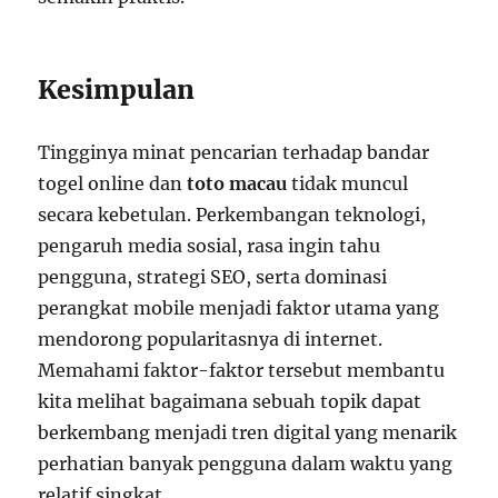
Kesimpulan
Tingginya minat pencarian terhadap bandar
togel online dan
toto macau
tidak muncul
secara kebetulan. Perkembangan teknologi,
pengaruh media sosial, rasa ingin tahu
pengguna, strategi SEO, serta dominasi
perangkat mobile menjadi faktor utama yang
mendorong popularitasnya di internet.
Memahami faktor-faktor tersebut membantu
kita melihat bagaimana sebuah topik dapat
berkembang menjadi tren digital yang menarik
perhatian banyak pengguna dalam waktu yang
relatif singkat.