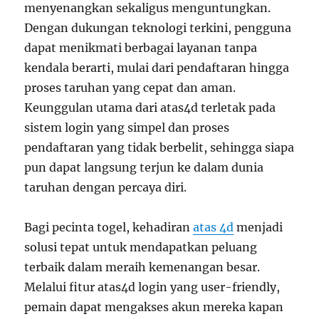
menyenangkan sekaligus menguntungkan.
Dengan dukungan teknologi terkini, pengguna
dapat menikmati berbagai layanan tanpa
kendala berarti, mulai dari pendaftaran hingga
proses taruhan yang cepat dan aman.
Keunggulan utama dari atas4d terletak pada
sistem login yang simpel dan proses
pendaftaran yang tidak berbelit, sehingga siapa
pun dapat langsung terjun ke dalam dunia
taruhan dengan percaya diri.
Bagi pecinta togel, kehadiran
atas 4d
menjadi
solusi tepat untuk mendapatkan peluang
terbaik dalam meraih kemenangan besar.
Melalui fitur atas4d login yang user-friendly,
pemain dapat mengakses akun mereka kapan