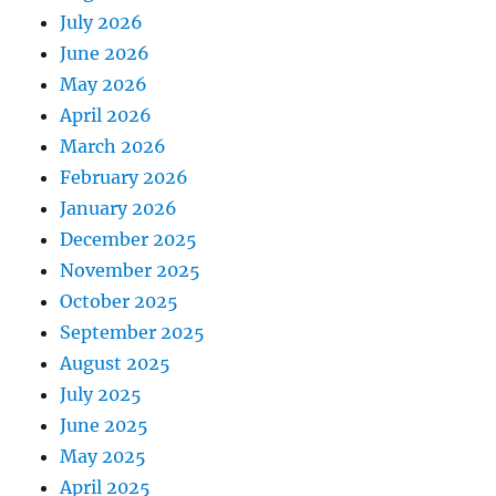
July 2026
June 2026
May 2026
April 2026
March 2026
February 2026
January 2026
December 2025
November 2025
October 2025
September 2025
August 2025
July 2025
June 2025
May 2025
April 2025