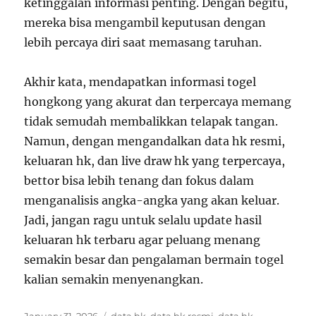
ketinggalan informasi penting. Dengan begitu,
mereka bisa mengambil keputusan dengan
lebih percaya diri saat memasang taruhan.
Akhir kata, mendapatkan informasi togel
hongkong yang akurat dan terpercaya memang
tidak semudah membalikkan telapak tangan.
Namun, dengan mengandalkan data hk resmi,
keluaran hk, dan live draw hk yang terpercaya,
bettor bisa lebih tenang dan fokus dalam
menganalisis angka-angka yang akan keluar.
Jadi, jangan ragu untuk selalu update hasil
keluaran hk terbaru agar peluang menang
semakin besar dan pengalaman bermain togel
kalian semakin menyenangkan.
Posted
Tags