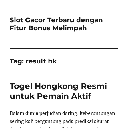
Slot Gacor Terbaru dengan
Fitur Bonus Melimpah
Tag:
result hk
Togel Hongkong Resmi
untuk Pemain Aktif
Dalam dunia perjudian daring, keberuntungan
sering kali bergantung pada prediksi akurat