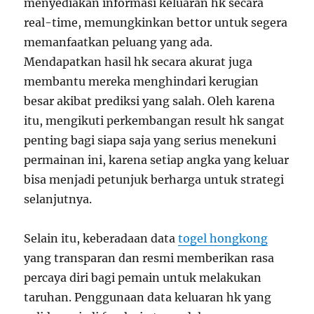
menyediakan informasi keluaran hk secara
real-time, memungkinkan bettor untuk segera
memanfaatkan peluang yang ada.
Mendapatkan hasil hk secara akurat juga
membantu mereka menghindari kerugian
besar akibat prediksi yang salah. Oleh karena
itu, mengikuti perkembangan result hk sangat
penting bagi siapa saja yang serius menekuni
permainan ini, karena setiap angka yang keluar
bisa menjadi petunjuk berharga untuk strategi
selanjutnya.
Selain itu, keberadaan data
togel hongkong
yang transparan dan resmi memberikan rasa
percaya diri bagi pemain untuk melakukan
taruhan. Penggunaan data keluaran hk yang