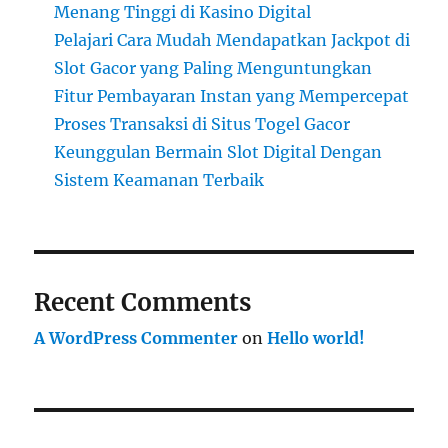
Menang Tinggi di Kasino Digital
Pelajari Cara Mudah Mendapatkan Jackpot di
Slot Gacor yang Paling Menguntungkan
Fitur Pembayaran Instan yang Mempercepat
Proses Transaksi di Situs Togel Gacor
Keunggulan Bermain Slot Digital Dengan
Sistem Keamanan Terbaik
Recent Comments
A WordPress Commenter
on
Hello world!