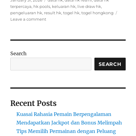
January 31, 2026
data hk
,
data hk resmi
,
data hk
on
terpercaya
,
hk pools
,
keluaran hk
,
live draw hk
,
pengeluaran hk
,
result hk
,
togel hk
,
togel hongkong
on
Leave a comment
Trik
Meningkatkan
Peluang
Menang
Togel
Search
SEARCH
Recent Posts
Kuasai Rahasia Pemain Berpengalaman
Mendapatkan Jackpot dan Bonus Melimpah
Tips Memilih Permainan dengan Peluang